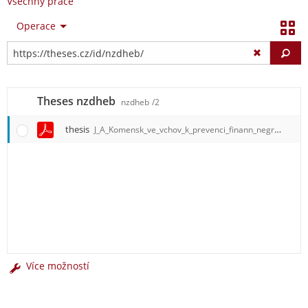
Všechny práce
Operace
Vy
Theses nzdheb
nzdheb
/2
thesis
J_A_Komensk_ve_vchov_k_prevenci_finann_negramotnosti.pdf
Více možností