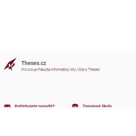
Theses.cz
Provozuje
Fakulta informatiky MU
,
Více o Theses
Potřebujete poradit?
Zapojené školy
theses@fi.muni.cz
Správci zapojených škol
Nápověda
Soukromí
Často kladené dotazy
Přístupnost