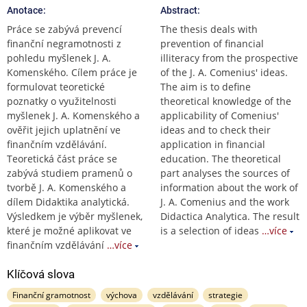
Anotace:
Abstract:
Práce se zabývá prevencí
The thesis deals with
finanční negramotnosti z
prevention of financial
pohledu myšlenek J. A.
illiteracy from the prospective
Komenského. Cílem práce je
of the J. A. Comenius' ideas.
formulovat teoretické
The aim is to define
poznatky o využitelnosti
theoretical knowledge of the
myšlenek J. A. Komenského a
applicability of Comenius'
ověřit jejich uplatnění ve
ideas and to check their
finančním vzdělávání.
application in financial
Teoretická část práce se
education. The theoretical
zabývá studiem pramenů o
part analyses the sources of
tvorbě J. A. Komenského a
information about the work of
dílem Didaktika analytická.
J. A. Comenius and the work
Výsledkem je výběr myšlenek,
Didactica Analytica. The result
které je možné aplikovat ve
is a selection of ideas
…více
finančním vzdělávání
…více
Klíčová slova
Finanční gramotnost
výchova
vzdělávání
strategie