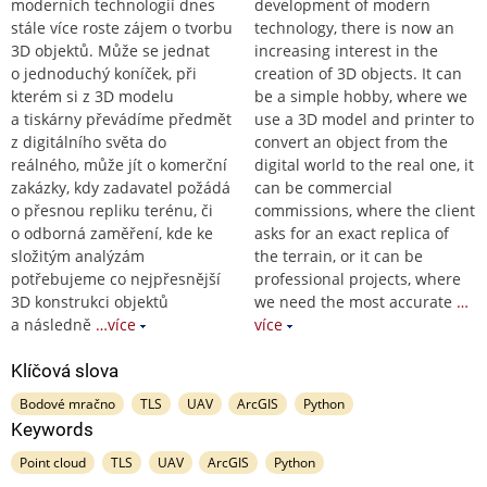
moderních technologií dnes
development of modern
stále více roste zájem o tvorbu
technology, there is now an
3D objektů. Může se jednat
increasing interest in the
o jednoduchý koníček, při
creation of 3D objects. It can
kterém si z 3D modelu
be a simple hobby, where we
a tiskárny převádíme předmět
use a 3D model and printer to
z digitálního světa do
convert an object from the
reálného, může jít o komerční
digital world to the real one, it
zakázky, kdy zadavatel požádá
can be commercial
o přesnou repliku terénu, či
commissions, where the client
o odborná zaměření, kde ke
asks for an exact replica of
složitým analýzám
the terrain, or it can be
potřebujeme co nejpřesnější
professional projects, where
3D konstrukci objektů
we need the most accurate
…
a následně
…více
více
Klíčová slova
Bodové mračno
TLS
UAV
ArcGIS
Python
Keywords
Point cloud
TLS
UAV
ArcGIS
Python