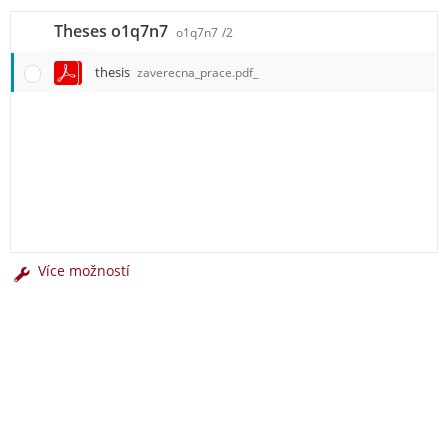
Theses o1q7n7
o1q7n7
/2
thesis
zaverecna_prace.pdf_
Více možností