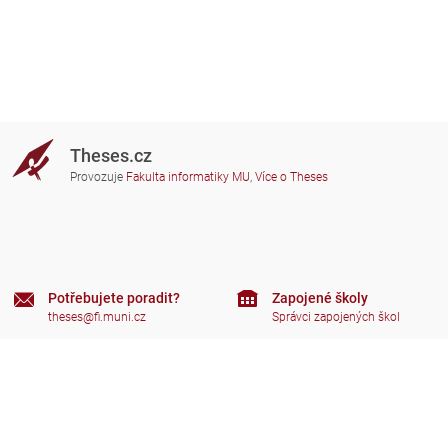
Theses.cz
Provozuje
Fakulta informatiky MU
,
Více o Theses
Potřebujete poradit?
Zapojené školy
theses@fi.muni.cz
Správci zapojených škol
Nápověda
Soukromí
Často kladené dotazy
Přístupnost