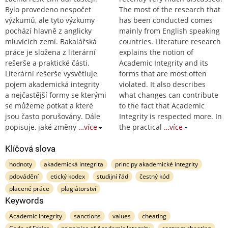
Bylo provedeno nespočet
The most of the research that
výzkumů, ale tyto výzkumy
has been conducted comes
pochází hlavně z anglicky
mainly from English speaking
mluvících zemí. Bakalářská
countries. Literature research
práce je složena z literární
explains the notion of
rešerše a praktické části.
Academic Integrity and its
Literární rešerše vysvětluje
forms that are most often
pojem akademická integrity
violated. It also describes
a nejčastější formy se kterými
what changes can contribute
se můžeme potkat a které
to the fact that Academic
jsou často porušovány. Dále
Integrity is respected more. In
popisuje, jaké změny
…více
the practical
…více
Klíčová slova
hodnoty
akademická integrita
principy akademické integrity
pdovádění
etický kodex
studijní řád
čestný kód
placené práce
plagiátorství
Keywords
Academic Integrity
sanctions
values
cheating