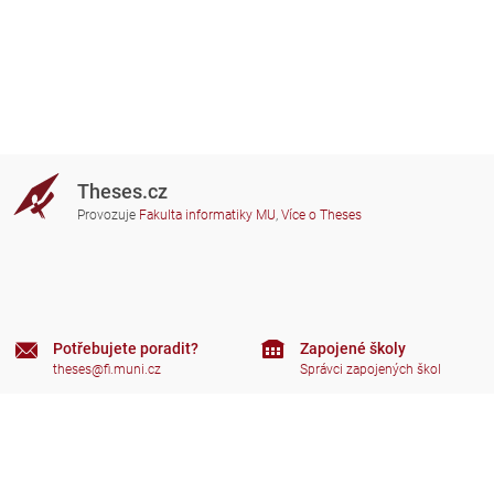
Theses.cz
Provozuje
Fakulta informatiky MU
,
Více o Theses
Potřebujete poradit?
Zapojené školy
theses@fi.muni.cz
Správci zapojených škol
Nápověda
Soukromí
Často kladené dotazy
Přístupnost