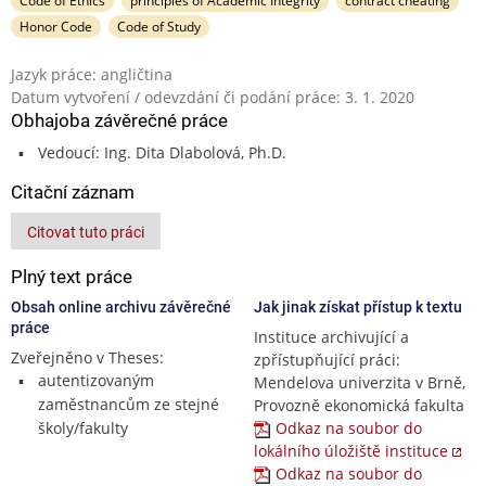
Code of Ethics
principles of Academic Integrity
contract cheating
Honor Code
Code of Study
Jazyk práce: angličtina
Datum vytvoření / odevzdání či podání práce: 3. 1. 2020
Obhajoba závěrečné práce
Vedoucí: Ing. Dita Dlabolová, Ph.D.
Citační záznam
Citovat tuto práci
Plný text práce
Obsah online archivu závěrečné
Jak jinak získat přístup k textu
práce
Instituce archivující a
Zveřejněno v Theses:
zpřístupňující práci:
autentizovaným
Mendelova univerzita v Brně,
zaměstnancům ze stejné
Provozně ekonomická fakulta
školy/fakulty
Odkaz na soubor do
lokálního úložiště instituce
Odkaz na soubor do