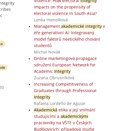
Violence: How electoral
integrity
ntegrity
impacts on the propensity of
cribes
electoral violence in South Asia?
ic
Lenka Homolková
Management
akademické integrity
v
éře generativní AI: Integrovaný
model faktorů neetického chování
ce
studentů
Michal Novák
Online marketingová propagace
sdružení European Network for
ode
Academic
Integrity
Zuzana Obrusníková
Increasing Competitiveness of
20
Graduates through Professional
Integrity
Rafaela Lordello de Aguiar
Akademická
etika a její vnímání
studujícími a
akademickými
pracovníky na VŠTE v Českých
Budějovicích: případová studie