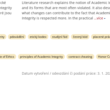
ické
Literature research explains the notion of Academic I
ntegrity
and its forms that are most often violated. It also des
ré jsou
what changes can contribute to the fact that Academ
Integrity is respected more. In the practical
…více
rity
pdovádění
etický kodex
studijní řád
čestný kód
placené prá
e of Ethics
principles of Academic Integrity
contract cheating
Honor C
Datum vytvoření / odevzdání či podání práce: 3. 1. 20