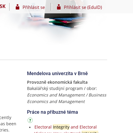
SK
Přihlásit se
Přihlásit se (EduID)
Mendelova univerzita v Brně
Provozně ekonomická fakulta
Bakalářský studijní program / obor:
Economics and Management / Business
Economics and Management
Práce na příbuzné téma
cently
has been
Electoral
Integrity
and Electoral
ries.