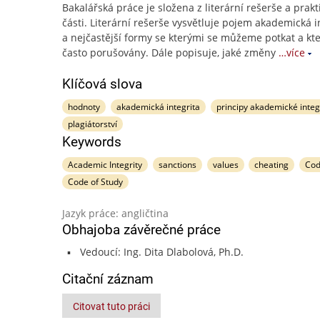
Bakalářská práce je složena z literární rešerše a prakt
části. Literární rešerše vysvětluje pojem akademická i
a nejčastější formy se kterými se můžeme potkat a kte
často porušovány. Dále popisuje, jaké změny
…více
Klíčová slova
hodnoty
akademická integrita
principy akademické integ
plagiátorství
Keywords
Academic Integrity
sanctions
values
cheating
Cod
Code of Study
Jazyk práce: angličtina
Obhajoba závěrečné práce
Vedoucí: Ing. Dita Dlabolová, Ph.D.
Citační záznam
Citovat tuto práci