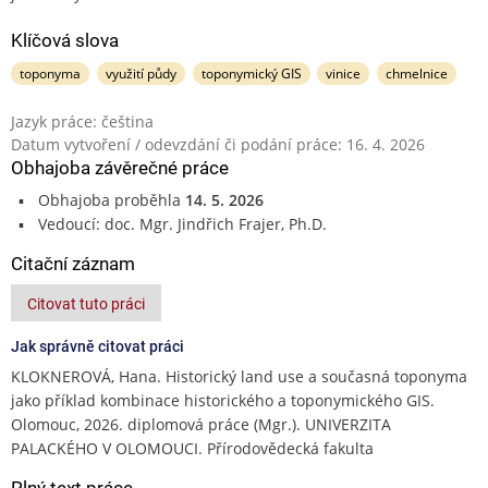
Klíčová slova
toponyma
využití půdy
toponymický GIS
vinice
chmelnice
Jazyk práce: čeština
Datum vytvoření / odevzdání či podání práce: 16. 4. 2026
Obhajoba závěrečné práce
Obhajoba proběhla
14. 5. 2026
Vedoucí: doc. Mgr. Jindřich Frajer, Ph.D.
Citační záznam
Citovat tuto práci
Jak správně citovat práci
KLOKNEROVÁ, Hana. Historický land use a současná toponyma
jako příklad kombinace historického a toponymického GIS.
Olomouc, 2026. diplomová práce (Mgr.). UNIVERZITA
PALACKÉHO V OLOMOUCI. Přírodovědecká fakulta
Plný text práce