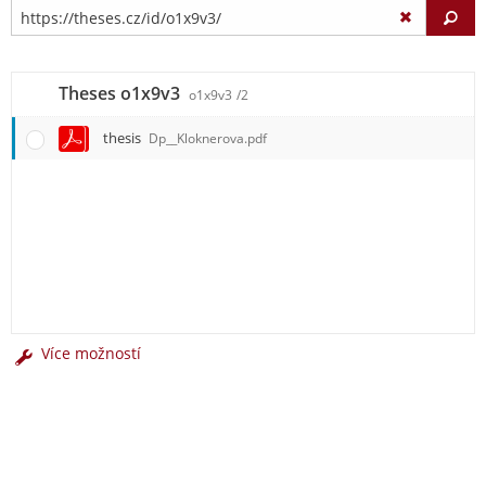
Vy
Theses o1x9v3
o1x9v3
/2
thesis
Dp__Kloknerova.pdf
Více možností