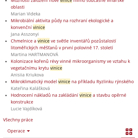
Možnosti založení nové
vinice
mimo současné vinařské
oblasti
Marian Videka
Mikrobiální aktivita půdy na rozhraní ekologické a
konvenční
vinice
Jana Asszonyi
Chmelnice a
vinice
ve světle inventářů pozůstalostí
litoměřických měšťanů v první polovině 17. století
Martina HARTMANOVÁ
Kolonizace kořenů révy vinné mikroorganismy ve vztahu k
vegetačnímu krytu
vinice
Anisiia Kriukova
Mikroklimatický model
vinice
na příkladu Ryzlinku rýnského
Kateřina Kalášková
Hodnocení nákladů na zakládání
vinice
a stavbu opěrné
konstrukce
Lucie Vajdíková
Všechny práce
Operace