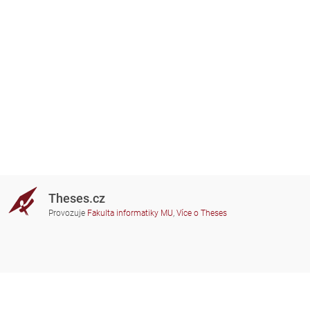
Theses.cz
Provozuje
Fakulta informatiky MU
,
Více o Theses
Potřebujete poradit?
Zapojené školy
theses@fi.muni.cz
Správci zapojených škol