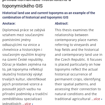
toponymického GIS
Historical land use and current toponyms as an example of the
combination of historical and toponymic GIS
Anotace:
Abstract:
Diplomová práce se zabývá
This thesis examines the
vztahem mezi současnými
relationship between
pomístními jmény
contemporary place names
odkazujícími na vinice a
referring to vineyards and
chmelnice a historickým i
hop fields and the historical
současným využitím krajiny
and contemporary land use in
na území České republiky.
the Czech Republic. It focuses
Důraz je kladen zejména na
is placed particularly on how
to, jak toponyma reflektují
toponyms reflect the actual
skutečný historický výskyt
historical occurrence of
trvalých kultur, identifikovat
permanent crops, identifying
jejich prostorové vzorce a
their spatial patterns, and
posoudit jejich vazbu na
assessing their connection to
přírodní podmínky a tradiční
natural conditions and the
zemědělskou specializaci
traditional agricultural
…více
jednotlivých
…více