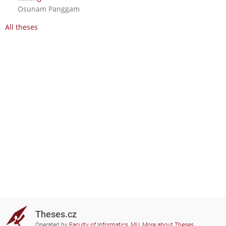
Osunam Panggam
All theses
Theses.cz
Operated by
Faculty of Informatics, MU
,
More about Theses