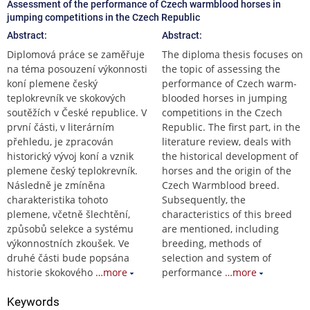
Assessment of the performance of Czech warmblood horses in
jumping competitions in the Czech Republic
Abstract:
Abstract:
Diplomová práce se zaměřuje
The diploma thesis focuses on
na téma posouzení výkonnosti
the topic of assessing the
koní plemene český
performance of Czech warm-
teplokrevník ve skokových
blooded horses in jumping
soutěžích v České republice. V
competitions in the Czech
první části, v literárním
Republic. The first part, in the
přehledu, je zpracován
literature review, deals with
historický vývoj koní a vznik
the historical development of
plemene český teplokrevník.
horses and the origin of the
Následně je zmíněna
Czech Warmblood breed.
charakteristika tohoto
Subsequently, the
plemene, včetně šlechtění,
characteristics of this breed
způsobů selekce a systému
are mentioned, including
výkonnostních zkoušek. Ve
breeding, methods of
druhé části bude popsána
selection and system of
historie skokového
…more
performance
…more
Keywords