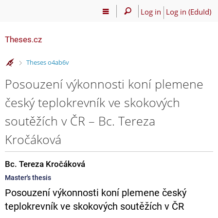
Log in
Log in (EduId)
Theses.cz
>
Theses o4ab6v
Posouzení výkonnosti koní plemene
český teplokrevník ve skokových
soutěžích v ČR – Bc. Tereza
Kročáková
Bc. Tereza Kročáková
Master's thesis
Posouzení výkonnosti koní plemene český
teplokrevník ve skokových soutěžích v ČR