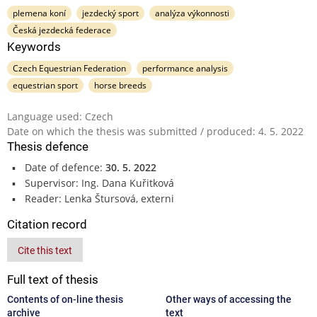
plemena koní
jezdecký sport
analýza výkonnosti
Česká jezdecká federace
Keywords
Czech Equestrian Federation
performance analysis
equestrian sport
horse breeds
Language used: Czech
Date on which the thesis was submitted / produced: 4. 5. 2022
Thesis defence
Date of defence:
30. 5. 2022
Supervisor: Ing. Dana Kuřitková
Reader: Lenka Štursová, externi
Citation record
Cite this text
Full text of thesis
Contents of on-line thesis
Other ways of accessing the
archive
text