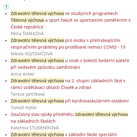
Zdravotní tělesná výchova
ve studijních programech
Tělesná výchova
a sport fakult se sportovním zaměřením v
České republice
Petra ŠIMEKOVÁ
Zdravotní tělesná výchova
pro osoby s přetrvávajícími
respiračními problémy po prodělané nemoci COVID - 19
Nikola VOJTOVIČOVÁ
Zdravotní tělesná výchova
u osob s bolestí bederní páteře
při sedavém způsobu zaměstnání
Anna Antwi
Zdravotní tělesná výchova
na 2. stupni základních škol v
rámci vzdělávací oblasti Člověk a zdraví
Tereza Jančíková
Zdravotní tělesná výchova
při kardiovaskulárním oslabení
Tomáš Fejfar
Současný stav výuky předmětu
zdravotní tělesná výchova
na základních školách
Kateřina STUDENÍKOVÁ
Zdravotní tělesná výchova
v základní škole speciální