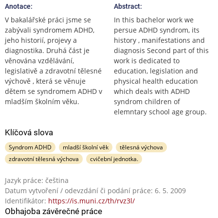
Anotace:
Abstract:
V bakalářské práci jsme se
In this bachelor work we
zabývali syndromem ADHD,
persue ADHD syndrom, its
jeho historií, projevy a
history , manifestations and
diagnostika. Druhá část je
diagnosis Second part of this
věnována vzdělávání,
work is dedicated to
legislativě a zdravotní tělesné
education, legislation and
výchově , která se věnuje
physical health education
dětem se syndromem ADHD v
which deals with ADHD
mladším školním věku.
syndrom children of
elemntary school age group.
Klíčová slova
Syndrom ADHD
mladší školní věk
tělesná výchova
zdravotní tělesná výchova
cvičební jednotka.
Jazyk práce: čeština
Datum vytvoření / odevzdání či podání práce: 6. 5. 2009
Identifikátor:
https://is.muni.cz/th/rvz3l/
Obhajoba závěrečné práce