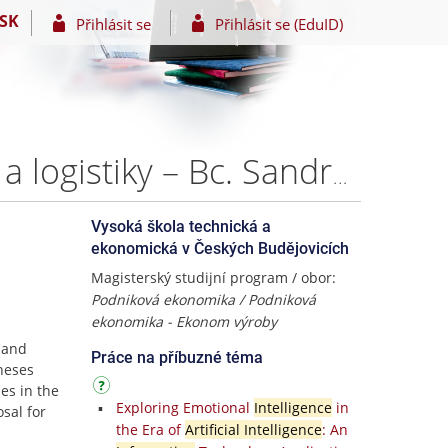
SK
Přihlásit se
Přihlásit se (EduID)
Digitalizace HR činností podniků v segmentu dopravy a logistiky – Bc. Sandra Kiššová
Vysoká škola technická a
ekonomická v Českých Budějovicích
Magisterský studijní program / obor:
Podniková ekonomika / Podniková
ekonomika - Ekonom výroby
n and
Práce na příbuzné téma
theses
es in the
Exploring Emotional
Intelligence
in
sal for
the Era of
Artificial Intelligence
: An