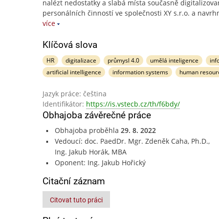
nalézt nedostatky a slabá místa současně digitalizov
personálních činností ve společnosti XY s.r.o. a navrh
více
Klíčová slova
HR
digitalizace
průmysl 4.0
umělá inteligence
inf
artificial intelligence
information systems
human resour
Jazyk práce: čeština
Identifikátor:
https://is.vstecb.cz/th/f6bdy/
Obhajoba závěrečné práce
Obhajoba proběhla
29. 8. 2022
Vedoucí: doc. PaedDr. Mgr. Zdeněk Caha, Ph.D.,
Ing. Jakub Horák, MBA
Oponent: Ing. Jakub Hořický
Citační záznam
Citovat tuto práci