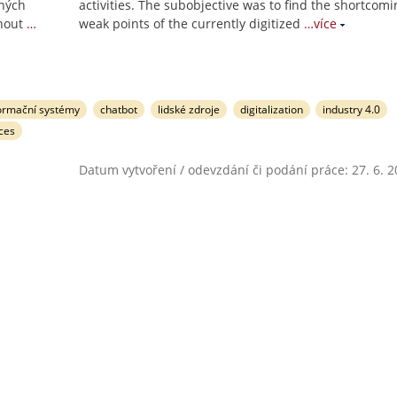
aných
activities. The subobjective was to find the shortcom
nout
…
weak points of the currently digitized
…více
ormační systémy
chatbot
lidské zdroje
digitalization
industry 4.0
ces
Datum vytvoření / odevzdání či podání práce: 27. 6. 