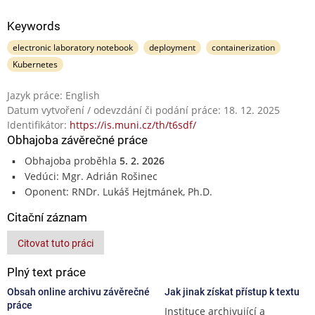
Keywords
electronic laboratory notebook
deployment
containerization
Kubernetes
Jazyk práce: English
Datum vytvoření / odevzdání či podání práce: 18. 12. 2025
Identifikátor:
https://is.muni.cz/th/t6sdf/
Obhajoba závěrečné práce
Obhajoba proběhla
5. 2. 2026
Vedúci: Mgr. Adrián Rošinec
Oponent: RNDr. Lukáš Hejtmánek, Ph.D.
Citační záznam
Citovat tuto práci
Plný text práce
Obsah online archivu závěrečné
Jak jinak získat přístup k textu
práce
Instituce archivující a