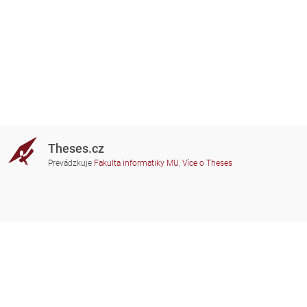
Theses.cz
Prevádzkuje
Fakulta informatiky MU
,
Více o Theses
Potrebujete poradiť?
Zapojené školy
theses@fi.muni.cz
Správcovia zapojených škôl
Nápoveda
Súkromie