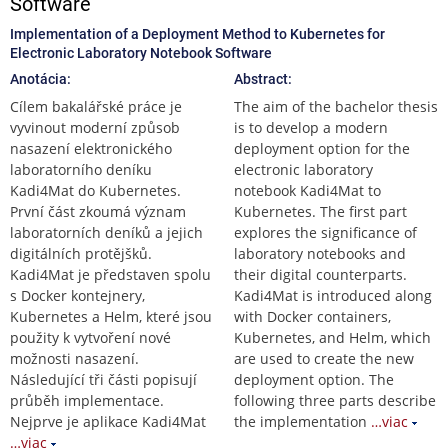
Software
Implementation of a Deployment Method to Kubernetes for
Electronic Laboratory Notebook Software
Anotácia:
Abstract:
Cílem bakalářské práce je
The aim of the bachelor thesis
vyvinout moderní způsob
is to develop a modern
nasazení elektronického
deployment option for the
laboratorního deníku
electronic laboratory
Kadi4Mat do Kubernetes.
notebook Kadi4Mat to
První část zkoumá význam
Kubernetes. The first part
laboratorních deníků a jejich
explores the significance of
digitálních protějšků.
laboratory notebooks and
Kadi4Mat je představen spolu
their digital counterparts.
s Docker kontejnery,
Kadi4Mat is introduced along
Kubernetes a Helm, které jsou
with Docker containers,
použity k vytvoření nové
Kubernetes, and Helm, which
možnosti nasazení.
are used to create the new
Následující tři části popisují
deployment option. The
průběh implementace.
following three parts describe
Nejprve je aplikace Kadi4Mat
the implementation
…viac
…viac