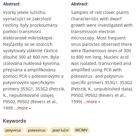
Abstract:
Abstract:
Vzorky jetele lučního,
Samples of red clover plants
vyznačující se zakrslostí
characteristic with dwarf
rostliny, byly prozkoumány
growth were investigated with
pomocí transmisní
transmission electron
elektronové mikroskopie.
microscopy. Most frequent
Nejčastěji se ve vzorcích
virus particles observed there
vyskytovaly vláknité částice
were filamentous ones of 300
dlouhé 300 až 800 nm. Byla
to 800 nm long. Nucleic acid
izolována nukleová kyselina,
was isolated, transcribed and
přepsána a amplifikována
amplified using PCR with
pomocí PCR s potexvirovými a
potexvirus- and potyvirus-
potyvirovými specifickými
specific primers 353G1, 353G2
primery 353G1, 353G2 (Petrzik,
(Petrzik, K., unpublished data),
K., nepublikované údaje),
P9502, P0502 (Revers et al.,
P9502, P0502 (Revers et al.,
1999)
…more
1999
…more
Keywords
potyvirus
potexvirus
jetel luční
WClMV