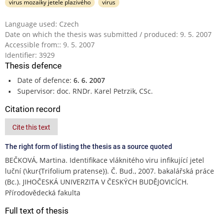
virus mozaiky jetele plazivého
virus
Language used: Czech
Date on which the thesis was submitted / produced: 9. 5. 2007
Accessible from:: 9. 5. 2007
Identifier: 3929
Thesis defence
Date of defence:
6. 6. 2007
Supervisor: doc. RNDr. Karel Petrzik, CSc.
Citation record
Cite this text
The right form of listing the thesis as a source quoted
BEČKOVÁ, Martina. Identifikace vláknitého viru infikující jetel
luční (\kur{Trifolium pratense}). Č. Bud., 2007. bakalářská práce
(Bc.). JIHOČESKÁ UNIVERZITA V ČESKÝCH BUDĚJOVICÍCH.
Přírodovědecká fakulta
Full text of thesis