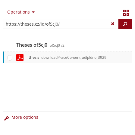
Operations
Fi
Theses of5cj0
of5cj0
/2
thesis
downloadPraceContent_adipIdno_3929
More options