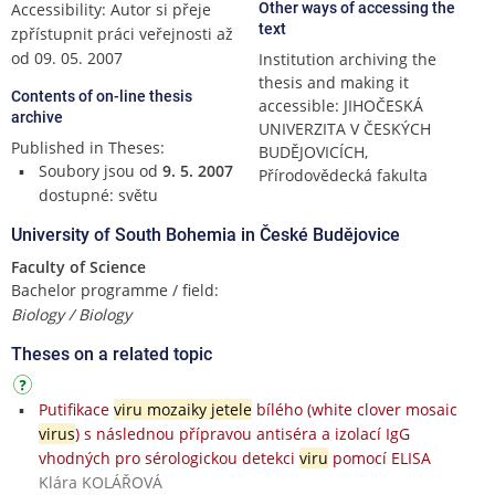
Accessibility: Autor si přeje
Other ways of accessing the
text
zpřístupnit práci veřejnosti až
od 09. 05. 2007
Institution archiving the
thesis and making it
Contents of on-line thesis
accessible: JIHOČESKÁ
archive
UNIVERZITA V ČESKÝCH
Published in Theses:
BUDĚJOVICÍCH,
Soubory jsou od
9. 5. 2007
Přírodovědecká fakulta
dostupné: světu
University of South Bohemia in České Budějovice
Faculty of Science
Bachelor programme / field:
Biology / Biology
Theses on a related topic
Putifikace
viru mozaiky jetele
bílého (white clover mosaic
virus
) s následnou přípravou antiséra a izolací IgG
vhodných pro sérologickou detekci
viru
pomocí ELISA
Klára KOLÁŘOVÁ