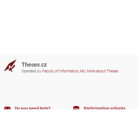
Theses.cz
Operated by
Faculty of Informatics, MU
,
More about Theses
Do you need help?
Participating schools
theses@fi.muni.cz
Administrators of educational
institutions involved
Help
Privacy
Frequently asked questions
Accessibility