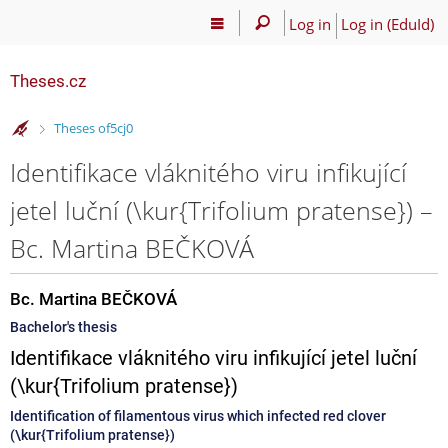
Log in
Log in (EduId)
Theses.cz
>
Theses of5cj0
Identifikace vláknitého viru infikující
jetel luční (\kur{Trifolium pratense}) –
Bc. Martina BEČKOVÁ
Bc. Martina BEČKOVÁ
Bachelor's thesis
Identifikace vláknitého viru infikující jetel luční
(\kur{Trifolium pratense})
Identification of filamentous virus which infected red clover
(\kur{Trifolium pratense})