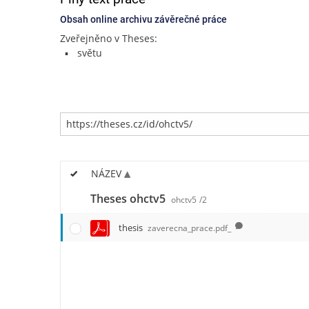
Obsah online archivu závěrečné práce
Zveřejněno v Theses:
světu
NÁZEV
Theses ohctv5
ohctv5
/2
thesis
zaverecna_prace.pdf_