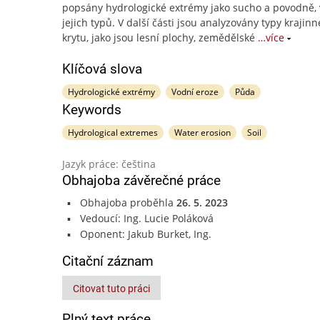
popsány hydrologické extrémy jako sucho a povodně,
jejich typů. V další části jsou analyzovány typy krajin
krytu, jako jsou lesní plochy, zemědělské
…více
Klíčová slova
Hydrologické extrémy
Vodní eroze
Půda
Keywords
Hydrological extremes
Water erosion
Soil
Jazyk práce: čeština
Obhajoba závěrečné práce
Obhajoba proběhla
26. 5. 2023
Vedoucí: Ing. Lucie Poláková
Oponent: Jakub Burket, Ing.
Citační záznam
Citovat tuto práci
Plný text práce