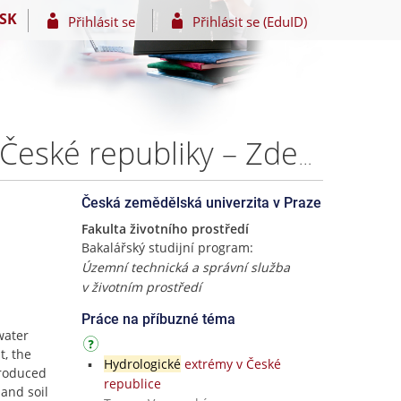
SK
Přihlásit se
Přihlásit se (EduID)
Opatření využívaná ke zvýšení retence vody v krajině České republiky – Zdeněk Záhoř
Česká zemědělská univerzita v Praze
Fakulta životního prostředí
Bakalářský studijní program:
Územní technická a správní služba
v životním prostředí
Práce na příbuzné téma
water
t, the
Hydrologické
extrémy v České
troduced
republice
 and soil