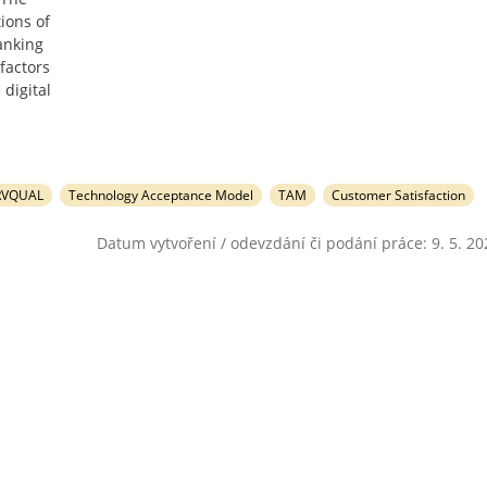
ions of
anking
 factors
 digital
RVQUAL
Technology Acceptance Model
TAM
Customer Satisfaction
Datum vytvoření / odevzdání či podání práce: 9. 5. 20