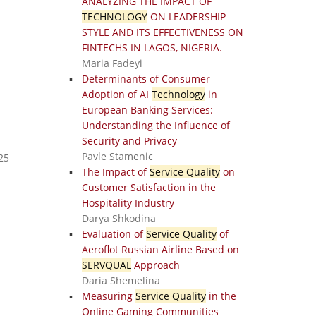
ANALYZING THE IMPACT OF
TECHNOLOGY
ON LEADERSHIP
STYLE AND ITS EFFECTIVENESS ON
FINTECHS IN LAGOS, NIGERIA.
Maria Fadeyi
Determinants of Consumer
Adoption of AI
Technology
in
European Banking Services:
Understanding the Influence of
Security and Privacy
Pavle Stamenic
25
The Impact of
Service Quality
on
Customer Satisfaction in the
Hospitality Industry
Darya Shkodina
Evaluation of
Service Quality
of
Aeroflot Russian Airline Based on
SERVQUAL
Approach
Daria Shemelina
Measuring
Service Quality
in the
Online Gaming Communities