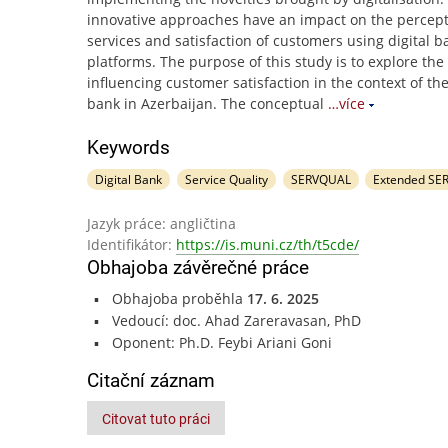
innovative approaches have an impact on the percept
services and satisfaction of customers using digital b
platforms. The purpose of this study is to explore the
influencing customer satisfaction in the context of the
bank in Azerbaijan. The conceptual
…více
Keywords
Digital Bank
Service Quality
SERVQUAL
Extended SE
Jazyk práce: angličtina
Identifikátor:
https://is.muni.cz/th/t5cde/
Obhajoba závěrečné práce
Obhajoba proběhla
17. 6. 2025
Vedoucí: doc. Ahad Zareravasan, PhD
Oponent: Ph.D. Feybi Ariani Goni
Citační záznam
Citovat tuto práci