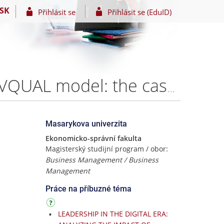
SK
Přihlásit se
Přihlásit se (EduID)
Customer satisfaction in the digital era based on SERVQUAL model: the case of Azerbaijan digital banking – Ing. Leyla Shahvaladova
Masarykova univerzita
Ekonomicko-správní fakulta
Magisterský studijní program / obor:
Business Management / Business
Management
Práce na příbuzné téma
LEADERSHIP IN THE DIGITAL ERA: