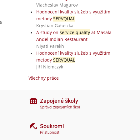
Viacheslav Magurov
Hodnocení kvality služeb s využitím
metody
SERVQUAL
a
Krystian Gałuszka
A study on
service quality
at Masala
Andel Indian Restaurant
Niyati Parekh
Hodnocení kvality služeb s využitím
metody
SERVQUAL
Jiří Niemczyk
Všechny práce
Zapojené školy
Správci zapojených škol
Soukromí
Přístupnost