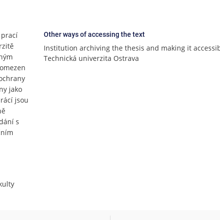
 prací
Other ways of accessing the text
rzitě
Institution archiving the thesis and making it accessib
lným
Technická univerzita Ostrava
e omezen
 ochrany
ny jako
rácí jsou
ně
dání s
jčním
ulty