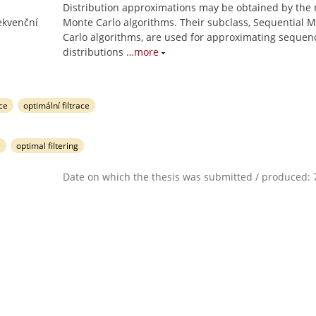
Distribution approximations may be obtained by the
ekvenční
Monte Carlo algorithms. Their subclass, Sequential 
Carlo algorithms, are used for approximating sequen
distributions
…more
ce
optimální filtrace
e
optimal filtering
Date on which the thesis was submitted / produced: 7