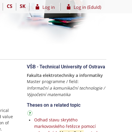
CS
SK
Log in
Log in (EduId)
VŠB - Technical University of Ostrava
Fakulta elektrotechniky a informatiky
Master programme / field:
Informační a komunikační technologie /
Výpočetní matematika
Theses on a related topic
rical
d value
Odhad stavu skrytého
on of
markovovského řetězce pomocí
.