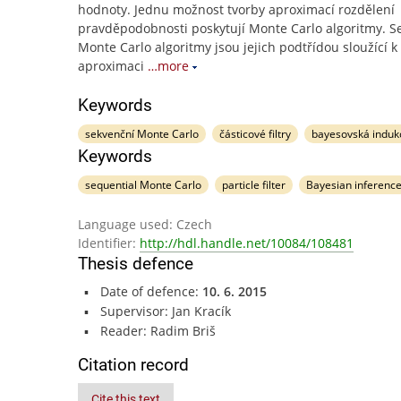
hodnoty. Jednu možnost tvorby aproximací rozdělení
pravděpodobnosti poskytují Monte Carlo algoritmy. S
Monte Carlo algoritmy jsou jejich podtřídou sloužící k
aproximaci
…more
Keywords
sekvenční Monte Carlo
částicové filtry
bayesovská induk
Keywords
sequential Monte Carlo
particle filter
Bayesian inferenc
Language used: Czech
Identifier:
http://hdl.handle.net/10084/108481
Thesis defence
Date of defence:
10. 6. 2015
Supervisor: Jan Kracík
Reader: Radim Briš
Citation record
Cite this text