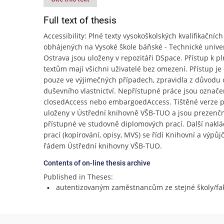
Full text of thesis
Accessibility: Plné texty vysokoškolských kvalifikačních
obhájených na Vysoké škole báňské - Technické unive
Ostrava jsou uloženy v repozitáři DSpace. Přístup k p
textům mají všichni uživatelé bez omezení. Přístup j
pouze ve výjimečných případech, zpravidla z důvodu
duševního vlastnictví. Nepřístupné práce jsou označe
closedAccess nebo embargoedAccess. Tištěné verze p
uloženy v Ústřední knihovně VŠB-TUO a jsou prezenč
přístupné ve studovně diplomových prací. Další naklá
prací (kopírování, opisy, MVS) se řídí Knihovní a výpů
řádem Ústřední knihovny VŠB-TUO.
Contents of on-line thesis archive
Published in Theses:
autentizovaným zaměstnancům ze stejné školy/fak