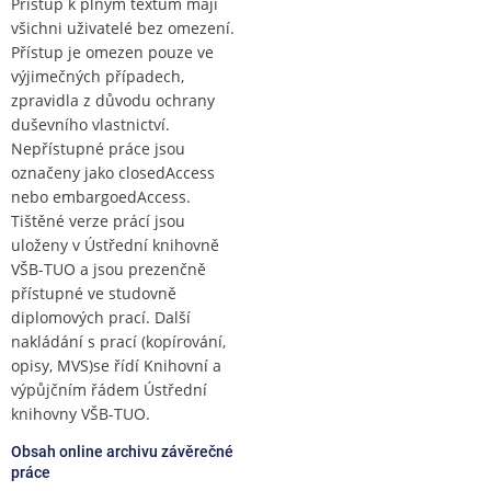
Přístup k plným textům mají
všichni uživatelé bez omezení.
Přístup je omezen pouze ve
výjimečných případech,
zpravidla z důvodu ochrany
duševního vlastnictví.
Nepřístupné práce jsou
označeny jako closedAccess
nebo embargoedAccess.
Tištěné verze prácí jsou
uloženy v Ústřední knihovně
VŠB-TUO a jsou prezenčně
přístupné ve studovně
diplomových prací. Další
nakládání s prací (kopírování,
opisy, MVS)se řídí Knihovní a
výpůjčním řádem Ústřední
knihovny VŠB-TUO.
Obsah online archivu závěrečné
práce