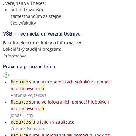
Zveřejněno v Theses:
autentizovaným
zaměstnancům ze stejné
školy/fakulty
VŠB – Technická univerzita Ostrava
Fakulta elektrotechniky a informatiky
Bakalářský studijní program:
Informatika
Práce na příbuzné téma
Redukce
šumu astronomických snímků za pomocí
neuronových
sítí
Antónia Vojteková
Redukce
šumu ve fotografiích pomocí hlubokých
neuronových
sítí
Jonáš Tichý
Redukce sítí
a jejich vizualizace
Zdeněk Neustupa
Redukce
šumu audionahrávek pomocí hlubokých