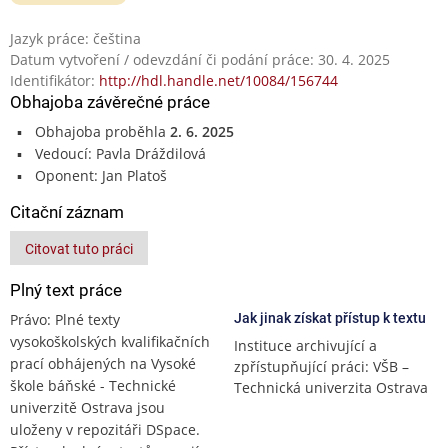
Jazyk práce: čeština
Datum vytvoření / odevzdání či podání práce: 30. 4. 2025
Identifikátor:
http://hdl.handle.net/10084/156744
Obhajoba závěrečné práce
Obhajoba proběhla
2. 6. 2025
Vedoucí: Pavla Dráždilová
Oponent: Jan Platoš
Citační záznam
Citovat tuto práci
Plný text práce
Právo: Plné texty
Jak jinak získat přístup k textu
vysokoškolských kvalifikačních
Instituce archivující a
prací obhájených na Vysoké
zpřístupňující práci: VŠB –
škole báňské - Technické
Technická univerzita Ostrava
univerzitě Ostrava jsou
uloženy v repozitáři DSpace.