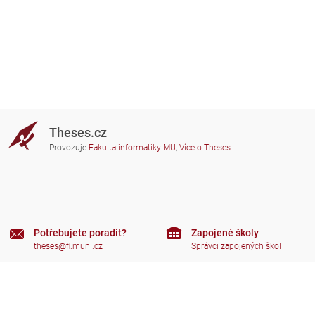
Theses.cz
Provozuje
Fakulta informatiky MU
,
Více o Theses
Potřebujete poradit?
Zapojené školy
theses@fi.muni.cz
Správci zapojených škol
Nápověda
Soukromí
Často kladené dotazy
Přístupnost