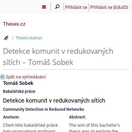
Přihlásit se
Přihlásit se (EduID)
Theses.cz
>
Theses otzmov
Detekce komunit v redukovaných
sítích – Tomáš Sobek
Zpět na vyhledávání
Tomáš Sobek
Bakalářská práce
Detekce komunit v redukovaných sítích
Community Detection in Reduced Networks
Anotace:
Abstract:
Cílem této bakalářské práce
The aim of this bachelor's
bylo prostudovat možnosti
thesis was to explore the