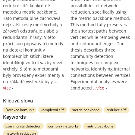
redukce sítě, konkrétně
possibilities of network
metodou metric backbone.
reduction, specifically using
Tato metoda plně zachovává
the metric backbone method.
nejkratší cesty mezi vrcholy a
This method fully preserves
zároveň odstraňuje slabé a
the shortest paths between
redundantní hrany. V této
vertices while removing weak
práci jsou popsány tři metody
and redundant edges. The
na detekci komunit v
thesis describes three
komplexních sítích, které
community detection
identifikují vnitřní vazby mezi
techniques for complex
vrcholy. S těmito metodami
networks, identifying internal
byly provedeny experimenty a
connections between vertices.
na základě výsledků byly
…
Experimental analyses were
více
conducted
…více
Klíčová slova
Detekce komunit
komplexní sítě
metric backbone
redukce sítě
Keywords
Community detection
complex networks
metric backbone
network reduction