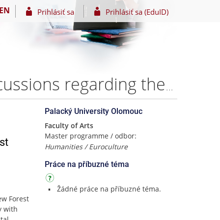
EN
Prihlásiť sa
Prihlásiť sa (EduID)
Sawing the Forest for its Trees: An analysis of the discussions regarding the EU Forest Strategy for 2030 in Sweden – Bryan Trannin BAYNE
Palacký University Olomouc
Faculty of Arts
Master programme / odbor:
st
Humanities / Euroculture
Práce na příbuzné téma
Žádné práce na příbuzné téma.
ew Forest
y with
tal