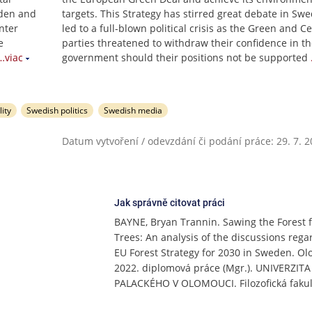
eden and
targets. This Strategy has stirred great debate in Sw
enter
led to a full-blown political crisis as the Green and C
e
parties threatened to withdraw their confidence in t
…viac
government should their positions not be supported
ity
Swedish politics
Swedish media
Datum vytvoření / odevzdání či podání práce: 29. 7. 
Jak správně citovat práci
BAYNE, Bryan Trannin. Sawing the Forest f
Trees: An analysis of the discussions rega
EU Forest Strategy for 2030 in Sweden. O
2022. diplomová práce (Mgr.). UNIVERZITA
PALACKÉHO V OLOMOUCI. Filozofická fakul