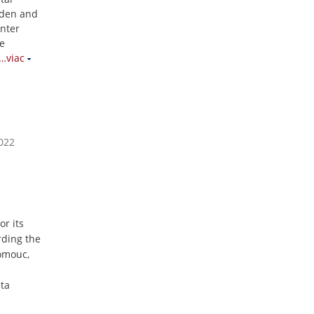
eden and
enter
he
…viac
2022
or its
rding the
lomouc,
ta