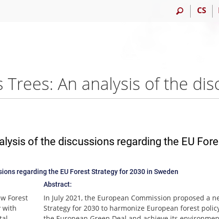
CS
alysis of the discussions regarding the EU Fore
ssions regarding the EU Forest Strategy for 2030 in Sweden
Abstract:
ew Forest
In July 2021, the European Commission proposed a n
 with
Strategy for 2030 to harmonize European forest polic
tal
the European Green Deal and achieve its environmen