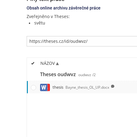
Obsah online archivu závěrečné práce
Zveřejněno v Theses:
světu
NÁZOV
Theses oudwvz
oudwvz
/2
thesis
Bayne_thesis_OL_UP.docx