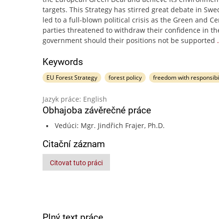
targets. This Strategy has stirred great debate in Sw
led to a full-blown political crisis as the Green and C
parties threatened to withdraw their confidence in th
government should their positions not be supported
Keywords
EU Forest Strategy
forest policy
freedom with responsibil
Jazyk práce: English
Obhajoba závěrečné práce
Vedúci: Mgr. Jindřich Frajer, Ph.D.
Citační záznam
Citovat tuto práci
Plný text práce