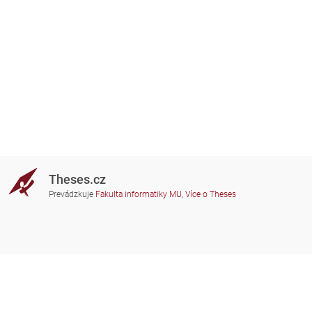
Theses.cz
Prevádzkuje
Fakulta informatiky MU
,
Více o Theses
Potrebujete poradiť?
Zapojené školy
theses@fi.muni.cz
Správcovia zapojených škôl