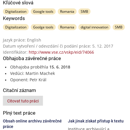
Kľúčové slová
Digitalization
Google tools
Romania
SMB
Keywords
Digitalization
Goolge tools
Romania
digital innovation
SMB
Jazyk práce: English
Datum vytvoření / odevzdání či podání práce: 5. 12. 2017
Identifikátor:
http://www.vse.cz/vskp/eid/74066
Obhajoba závěrečné práce
Obhajoba proběhla
15. 6. 2018
Vedúci: Martin Machek
Oponent: Petr Král
Citační záznam
Citovat tuto práci
Plný text práce
Obsah online archivu závěrečné
Jak jinak získat přístup k textu
práce
Instituce archivující a