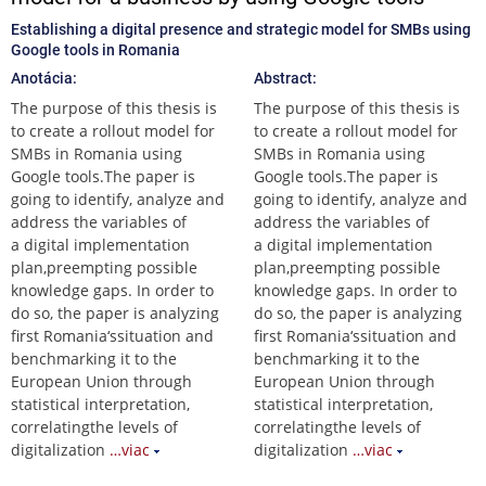
Establishing a digital presence and strategic model for SMBs using
Google tools in Romania
Anotácia:
Abstract:
The purpose of this thesis is
The purpose of this thesis is
to create a rollout model for
to create a rollout model for
SMBs in Romania using
SMBs in Romania using
Google tools.The paper is
Google tools.The paper is
going to identify, analyze and
going to identify, analyze and
address the variables of
address the variables of
a digital implementation
a digital implementation
plan,preempting possible
plan,preempting possible
knowledge gaps. In order to
knowledge gaps. In order to
do so, the paper is analyzing
do so, the paper is analyzing
first Romania‘ssituation and
first Romania‘ssituation and
benchmarking it to the
benchmarking it to the
European Union through
European Union through
statistical interpretation,
statistical interpretation,
correlatingthe levels of
correlatingthe levels of
digitalization
…viac
digitalization
…viac