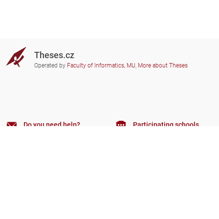
Theses.cz
Operated by
Faculty of Informatics, MU
,
More about Theses
Do you need help?
Participating schools
theses@fi.muni.cz
Administrators of educational
institutions involved
Help
Privacy
Frequently asked questions
Accessibility
Zobrazit klasickou verzi