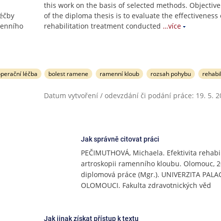
this work on the basis of selected methods. Objectiv
léčby
of the diploma thesis is to evaluate the effectiveness 
menního
rehabilitation treatment conducted
…více
operační léčba
bolest ramene
ramenní kloub
rozsah pohybu
rehabi
Datum vytvoření / odevzdání či podání práce: 19. 5. 
Jak správně citovat práci
PEČIMUTHOVÁ, Michaela. Efektivita rehabi
artroskopii ramenního kloubu. Olomouc, 2
diplomová práce (Mgr.). UNIVERZITA PAL
OLOMOUCI. Fakulta zdravotnických věd
Jak jinak získat přístup k textu