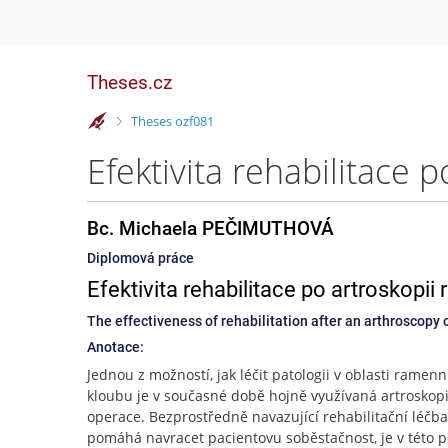
Theses.cz
>
Theses ozf081
Bc. Michaela PEČIMUTHOVÁ
Diplomová práce
Efektivita rehabilitace po artroskopi
The effectiveness of rehabilitation after an arthroscopy o
Anotace:
Jednou z možností, jak léčit patologii v oblasti ramen
kloubu je v současné době hojně využívaná artroskop
operace. Bezprostředně navazující rehabilitační léčba
pomáhá navracet pacientovu soběstačnost, je v této p