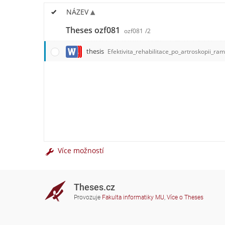
NÁZEV
Theses ozf081
ozf081
/2
thesis
Efektivita_rehabilitace_po_artroskopii_r
Více možností
Theses.cz
Provozuje
Fakulta informatiky MU
,
Více o Theses