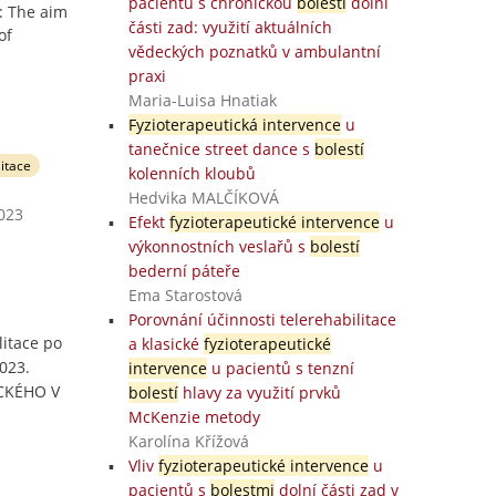
pacientů s chronickou
bolestí
dolní
e: The aim
části zad: využití aktuálních
of
vědeckých poznatků v ambulantní
praxi
Maria-Luisa Hnatiak
Fyzioterapeutická intervence
u
tanečnice street dance s
bolestí
litace
kolenních kloubů
Hedvika MALČÍKOVÁ
2023
Efekt
fyzioterapeutické intervence
u
výkonnostních veslařů s
bolestí
bederní páteře
Ema Starostová
Porovnání účinnosti telerehabilitace
litace po
a klasické
fyzioterapeutické
023.
intervence
u pacientů s tenzní
ACKÉHO V
bolestí
hlavy za využití prvků
McKenzie metody
Karolína Křížová
Vliv
fyzioterapeutické intervence
u
pacientů s
bolestmi
dolní části zad v