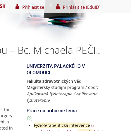
SK
Přihlásit se
Přihlásit se (EduID)
Efektivita rehabilitace po artroskopii ramenního kloubu – Bc. Michaela PEČIMUTHOVÁ
UNIVERZITA PALACKÉHO V
OLOMOUCI
Fakulta zdravotnických věd
Magisterský studijní program / obor:
Aplikovaná fyzioterapie / Aplikovaná
fyzioterapie
of the
Práce na příbuzné téma
urgery.
which
Fyzioterapeutická intervence
u
ated in