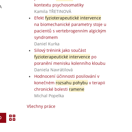
kontextu psychosomatiky
A
Kamila TŘETINOVÁ
Efekt
fyzioterapeutické intervence
na biomechanické parametry stoje u
pacientů s vertebrogenním algickým
syndromem
Daniel Kurka
Silový trénink jako součást
fyzioterapeutické intervence
po
poranění menisku kolenního kloubu
Daniela Navrátilová
Hodnocení účinnosti posilování v
konečném
rozsahu pohybu
v terapii
chronické bolesti
ramene
Michal Popelka
Všechny práce
Z
Vyhledat
o