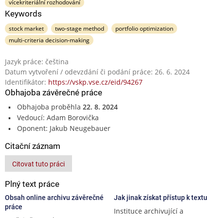
vícekriteriální rozhodování
Keywords
stock market
two-stage method
portfolio optimization
multi-criteria decision-making
Jazyk práce: čeština
Datum vytvoření / odevzdání či podání práce: 26. 6. 2024
Identifikátor:
https://vskp.vse.cz/eid/94267
Obhajoba závěrečné práce
Obhajoba proběhla
22. 8. 2024
Vedoucí: Adam Borovička
Oponent: Jakub Neugebauer
Citační záznam
Citovat tuto práci
Plný text práce
Obsah online archivu závěrečné
Jak jinak získat přístup k textu
práce
Instituce archivující a