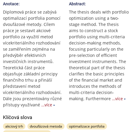
Anotace:
Abstract:
Diplomová práce se zabývá
The thesis deals with portfolio
optimalizací portfolia pomocí
optimization using a two-
dvoufázové metody. Cílem
stage method. The thesis
práce je sestavit akciové
aims to construct a stock
portfolio za využití metod
portfolio using multi-criteria
vícekriteriálního rozhodování
decision-making methods,
se zaměřením zejména na
focusing particularly on the
předvýběr efektivních
pre-selection of efficient
investičních instrumentů.
investment instruments. The
Teoretická část práce
theoretical part of the thesis
objasňuje základní principy
clarifies the basic principles
finančního trhu a přináší
of the financial market and
představení metod
introduces the methods of
vícekriteriálního rozhodování.
multi-criteria decision-
Dále jsou prezentovány různé
making. Furthermore
…více
přístupy využívané
…více
Klíčová slova
akciový trh
dvoufázová metoda
optimalizace portfolia