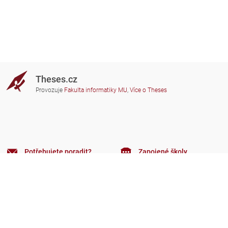
Theses.cz
Provozuje
Fakulta informatiky MU
,
Více o Theses
Potřebujete poradit?
Zapojené školy
theses@fi.muni.cz
Správci zapojených škol
Nápověda
Soukromí
Často kladené dotazy
Přístupnost