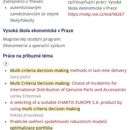
Zveřejněno v Theses:
zpřístupňující práci: Vysoká
autentizovaným
škola ekonomická v Praze
zaměstnancům ze stejné
https://vskp.vse.cz/eid/94267
školy/fakulty
Vysoká škola ekonomická v Praze
Magisterský studijní program:
Ekonometrie a operační výzkum
Práce na příbuzné téma
Multi-criteria decision-making
methods in last-mile delivery
Sara Jovčić
Multi Criteria Decision-making
: Choice of Incoterms for
International Distribution of Genuine Parts and Accessories
Lenka Erbenová
A selecting of a suitable CHARTIS EUROPE S.A. product by
using
multi criteria decision making
Nikola Jirousková
Praktické ověření spolehlivosti robustních modelů
optimalizace portfolia