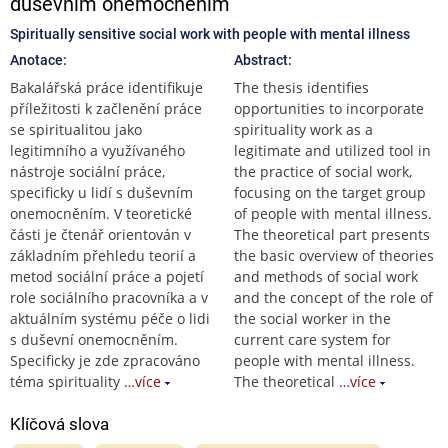
duševním onemocněním
Spiritually sensitive social work with people with mental illness
Anotace:
Abstract:
Bakalářská práce identifikuje
The thesis identifies
příležitosti k začlenění práce
opportunities to incorporate
se spiritualitou jako
spirituality work as a
legitimního a využívaného
legitimate and utilized tool in
nástroje sociální práce,
the practice of social work,
specificky u lidí s duševním
focusing on the target group
onemocněním. V teoretické
of people with mental illness.
části je čtenář orientován v
The theoretical part presents
základním přehledu teorií a
the basic overview of theories
metod sociální práce a pojetí
and methods of social work
role sociálního pracovníka a v
and the concept of the role of
aktuálním systému péče o lidi
the social worker in the
s duševní onemocněním.
current care system for
Specificky je zde zpracováno
people with mental illness.
téma spirituality
…více
The theoretical
…více
Klíčová slova