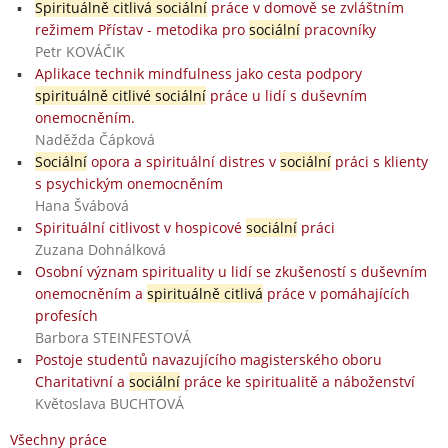
Spirituálně citlivá sociální
práce v domově se zvláštním
režimem Přístav - metodika pro
sociální
pracovníky
Petr KOVÁČIK
Aplikace technik mindfulness jako cesta podpory
spirituálně citlivé sociální
práce u lidí s duševním
onemocněním.
Naděžda Čápková
Sociální
opora a spirituální distres v
sociální
práci s klienty
s psychickým onemocněním
Hana Švábová
Spirituální citlivost v hospicové
sociální
práci
Zuzana Dohnálková
Osobní význam spirituality u lidí se zkušeností s duševním
onemocněním a
spirituálně citlivá
práce v pomáhajících
profesích
Barbora STEINFESTOVÁ
Postoje studentů navazujícího magisterského oboru
Charitativní a
sociální
práce ke spiritualitě a náboženství
Květoslava BUCHTOVÁ
Všechny práce