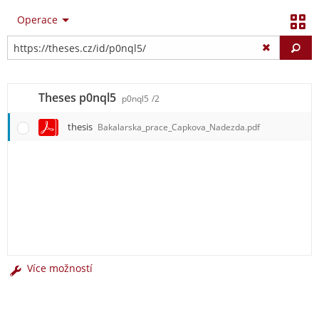
Operace
Vy
Theses p0nql5
p0nql5
/2
thesis
Bakalarska_prace_Capkova_Nadezda.pdf
Více možností