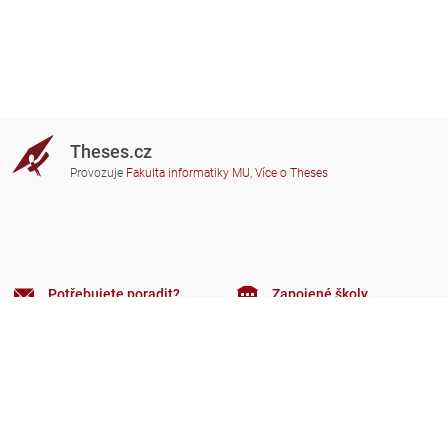
Theses.cz
Provozuje
Fakulta informatiky MU
,
Více o Theses
Potřebujete poradit?
Zapojené školy
theses@fi.muni.cz
Správci zapojených škol
Nápověda
Soukromí
Často kladené dotazy
Přístupnost