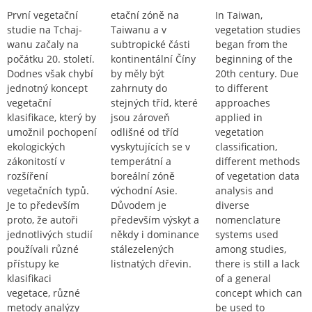
První vegetační
etační zóně na
In Taiwan,
studie na Tchaj-
Taiwanu a v
vegetation studies
wanu začaly na
subtropické části
began from the
počátku 20. století.
kontinentální Číny
beginning of the
Dodnes však chybí
by měly být
20th century. Due
jednotný koncept
zahrnuty do
to different
vegetační
stejných tříd, které
approaches
klasifikace, který by
jsou zároveň
applied in
umožnil pochopení
odlišné od tříd
vegetation
ekologických
vyskytujících se v
classification,
zákonitostí v
temperátní a
different methods
rozšíření
boreální zóně
of vegetation data
vegetačních typů.
východní Asie.
analysis and
Je to především
Důvodem je
diverse
proto, že autoři
především výskyt a
nomenclature
jednotlivých studií
někdy i dominance
systems used
používali různé
stálezelených
among studies,
přístupy ke
listnatých dřevin.
there is still a lack
klasifikaci
of a general
vegetace, různé
concept which can
metody analýzy
be used to