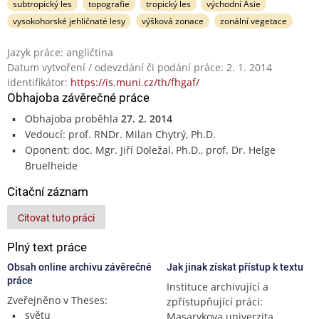
subtropický les
topografie
tropický les
východní Asie
vysokohorské jehličnaté lesy
výšková zonace
zonální vegetace
Jazyk práce: angličtina
Datum vytvoření / odevzdání či podání práce: 2. 1. 2014
Identifikátor:
https://is.muni.cz/th/fhgaf/
Obhajoba závěrečné práce
Obhajoba proběhla
27. 2. 2014
Vedoucí: prof. RNDr. Milan Chytrý, Ph.D.
Oponent: doc. Mgr. Jiří Doležal, Ph.D., prof. Dr. Helge
Bruelheide
Citační záznam
Citovat tuto práci
Plný text práce
Obsah online archivu závěrečné
Jak jinak získat přístup k textu
práce
Instituce archivující a
Zveřejněno v Theses:
zpřístupňující práci:
světu
Masarykova univerzita,