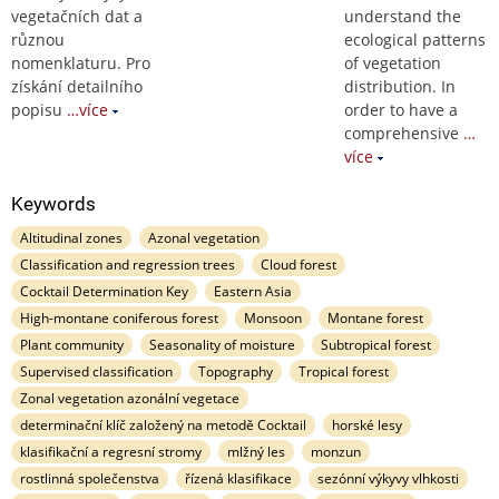
vegetačních dat a
understand the
různou
ecological patterns
nomenklaturu. Pro
of vegetation
získání detailního
distribution. In
popisu
…více
order to have a
comprehensive
…
více
Keywords
Altitudinal zones
Azonal vegetation
Classification and regression trees
Cloud forest
Cocktail Determination Key
Eastern Asia
High-montane coniferous forest
Monsoon
Montane forest
Plant community
Seasonality of moisture
Subtropical forest
Supervised classification
Topography
Tropical forest
Zonal vegetation azonální vegetace
determinační klíč založený na metodě Cocktail
horské lesy
klasifikační a regresní stromy
mlžný les
monzun
rostlinná společenstva
řízená klasifikace
sezónní výkyvy vlhkosti