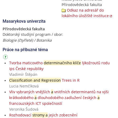
Přírodovědecká fakulta
Odkaz na adresář do
lokálního úložiště instituce
Masarykova univerzita
Přírodovědecká fakulta
Doktorský studijní program / obor:
Biologie (čtyřleté) / Botanika
Práce na příbuzné téma
Tvorba maticového
determinačního klíče
lýkožroutů rodu
Ips České republiky
Vladimír Štěpán
Classification and Regression
Trees in R
Lucia Nemčíková
Vliv vybraných vnějších
a
vnitřních determinantů na výši
krátkodobého
a
dlouhodobého zadlužení českých
a
francouzských ICT společností
Veronika Šudová
Rozhodovací
stromy a
jejich zobecnění