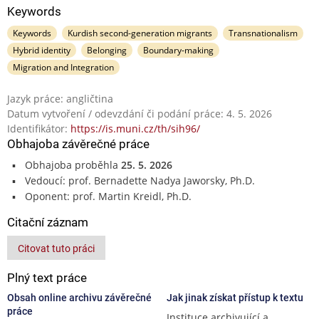
Keywords
Keywords
Kurdish second-generation migrants
Transnationalism
Hybrid identity
Belonging
Boundary-making
Migration and Integration
Jazyk práce: angličtina
Datum vytvoření / odevzdání či podání práce: 4. 5. 2026
Identifikátor:
https://is.muni.cz/th/sih96/
Obhajoba závěrečné práce
Obhajoba proběhla
25. 5. 2026
Vedoucí: prof. Bernadette Nadya Jaworsky, Ph.D.
Oponent: prof. Martin Kreidl, Ph.D.
Citační záznam
Citovat tuto práci
Plný text práce
Obsah online archivu závěrečné
Jak jinak získat přístup k textu
práce
Instituce archivující a