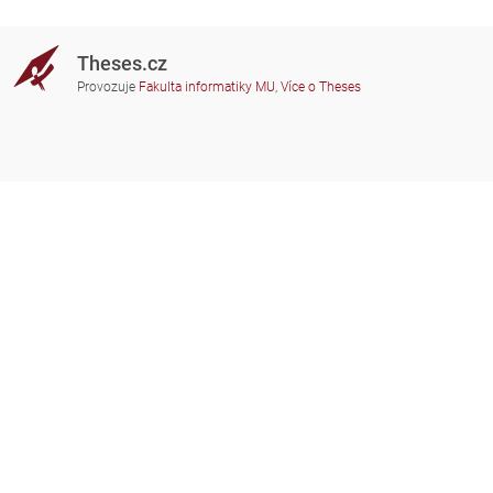
Theses.cz
Provozuje
Fakulta informatiky MU
,
Více o Theses
Potřebujete poradit?
Zapojené školy
theses@fi.muni.cz
Správci zapojených škol
Nápověda
Soukromí
Často kladené dotazy
Přístupnost
Zobrazit klasickou verzi
Nahoru