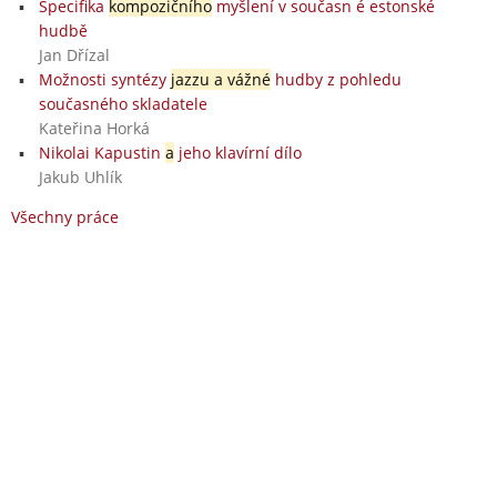
Specifika
kompozičního
myšlení v současn é estonské
hudbě
Jan Dřízal
Možnosti syntézy
jazzu a vážné
hudby z pohledu
současného skladatele
Kateřina Horká
Nikolai Kapustin
a
jeho klavírní dílo
Jakub Uhlík
Všechny práce