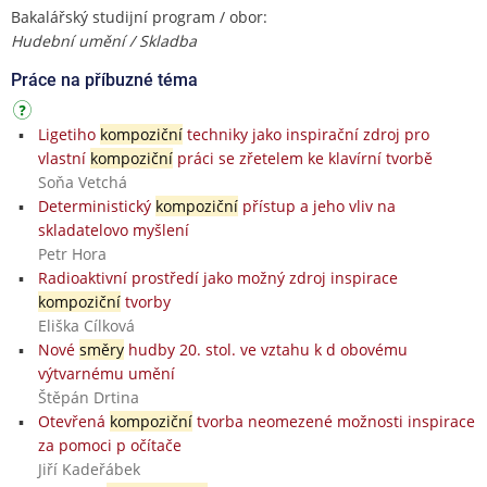
Bakalářský studijní program / obor:
Hudební umění / Skladba
Práce na příbuzné téma
Ligetiho
kompoziční
techniky jako inspirační zdroj pro
vlastní
kompoziční
práci se zřetelem ke klavírní tvorbě
Soňa Vetchá
Deterministický
kompoziční
přístup a jeho vliv na
skladatelovo myšlení
Petr Hora
Radioaktivní prostředí jako možný zdroj inspirace
kompoziční
tvorby
Eliška Cílková
Nové
směry
hudby 20. stol. ve vztahu k d obovému
výtvarnému umění
Štěpán Drtina
Otevřená
kompoziční
tvorba neomezené možnosti inspirace
za pomoci p očítače
Jiří Kadeřábek