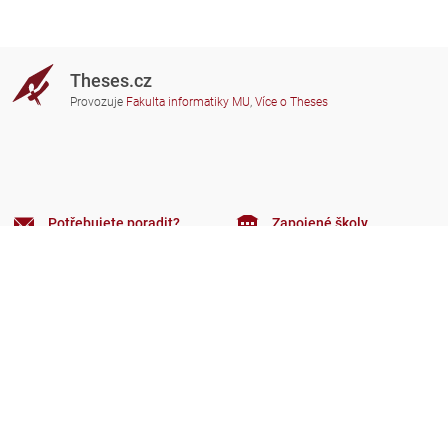
Theses.cz
Provozuje
Fakulta informatiky MU
,
Více o Theses
Potřebujete poradit?
Zapojené školy
theses@fi.muni.cz
Správci zapojených škol
Nápověda
Soukromí
Často kladené dotazy
Přístupnost
Zobrazit klasickou verzi