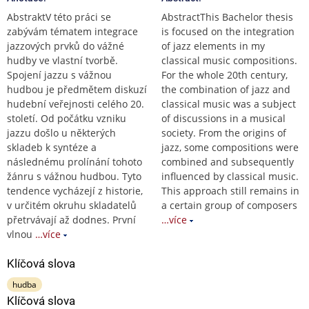
AbstraktV této práci se
AbstractThis Bachelor thesis
zabývám tématem integrace
is focused on the integration
jazzových prvků do vážné
of jazz elements in my
hudby ve vlastní tvorbě.
classical music compositions.
Spojení jazzu s vážnou
For the whole 20th century,
hudbou je předmětem diskuzí
the combination of jazz and
hudební veřejnosti celého 20.
classical music was a subject
století. Od počátku vzniku
of discussions in a musical
jazzu došlo u některých
society. From the origins of
skladeb k syntéze a
jazz, some compositions were
následnému prolínání tohoto
combined and subsequently
žánru s vážnou hudbou. Tyto
influenced by classical music.
tendence vycházejí z historie,
This approach still remains in
v určitém okruhu skladatelů
a certain group of composers
přetrvávají až dodnes. První
…více
vlnou
…více
Klíčová slova
hudba
Klíčová slova