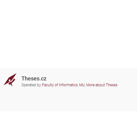
Theses.cz
Operated by
Faculty of Informatics, MU
,
More about Theses
Do you need help?
Participating schools
theses@fi.muni.cz
Administrators of educational
institutions involved