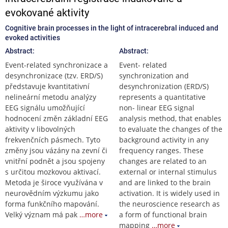
evokované aktivity
Cognitive brain processes in the light of intracerebral induced and
evoked activities
Abstract:
Abstract:
Event-related synchronizace a
Event- related
desynchronizace (tzv. ERD/S)
synchronization and
představuje kvantitativní
desynchronization (ERD/S)
nelineární metodu analýzy
represents a quantitative
EEG signálu umožňující
non- linear EEG signal
hodnocení změn základní EEG
analysis method, that enables
aktivity v libovolných
to evaluate the changes of the
frekvenčních pásmech. Tyto
background activity in any
změny jsou vázány na zevní či
frequency ranges. These
vnitřní podnět a jsou spojeny
changes are related to an
s určitou mozkovou aktivací.
external or internal stimulus
Metoda je široce využívána v
and are linked to the brain
neurovědním výzkumu jako
activation. It is widely used in
forma funkčního mapování.
the neuroscience research as
Velký význam má pak
…more
a form of functional brain
mapping
…more