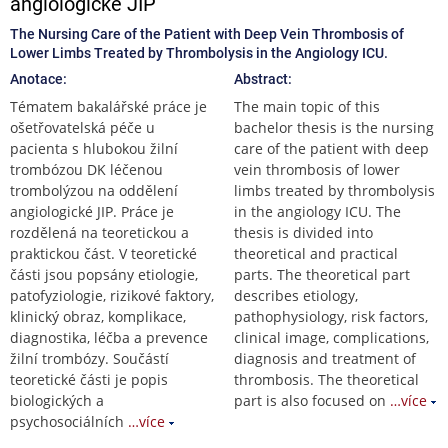
angiologické JIP
The Nursing Care of the Patient with Deep Vein Thrombosis of
Lower Limbs Treated by Thrombolysis in the Angiology ICU.
Anotace:
Abstract:
Tématem bakalářské práce je
The main topic of this
ošetřovatelská péče u
bachelor thesis is the nursing
pacienta s hlubokou žilní
care of the patient with deep
trombózou DK léčenou
vein thrombosis of lower
trombolýzou na oddělení
limbs treated by thrombolysis
angiologické JIP. Práce je
in the angiology ICU. The
rozdělená na teoretickou a
thesis is divided into
praktickou část. V teoretické
theoretical and practical
části jsou popsány etiologie,
parts. The theoretical part
patofyziologie, rizikové faktory,
describes etiology,
klinický obraz, komplikace,
pathophysiology, risk factors,
diagnostika, léčba a prevence
clinical image, complications,
žilní trombózy. Součástí
diagnosis and treatment of
teoretické části je popis
thrombosis. The theoretical
biologických a
part is also focused on
…více
psychosociálních
…více