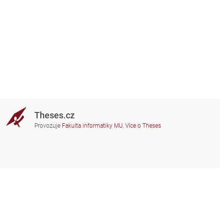
Theses.cz
Provozuje
Fakulta informatiky MU
,
Více o Theses
Potřebujete poradit?
Zapojené školy
theses@fi.muni.cz
Správci zapojených škol