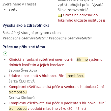
Zveřejněno v Theses:
zpřístupňující práci: Vysoká
světu
škola zdravotnická
Odkaz na adresář do
lokálního úložiště instituce
Vysoká škola zdravotnická
Bakalářský studijní program / obor:
Všeobecné ošetřovatelství / Všeobecné ošetřovatelství
Práce na příbuzné téma
Klinická a funkční vyšetření onemocnění
žilního
systému
dolních končetin a jejich korelace
Sabina Švestková
Edukace pacientů s hlubokou žilní
trombózou
.
Šárka ČECHOVÁ
Komplexní ošetřovatelská péče u seniora s hlubokou žilní
trombózou
Denisa Šimková
Komplexní ošetřovatelská péče o pacienta s hlubokou žilní
trombózou
v období mladého věku (30 - 45 let)