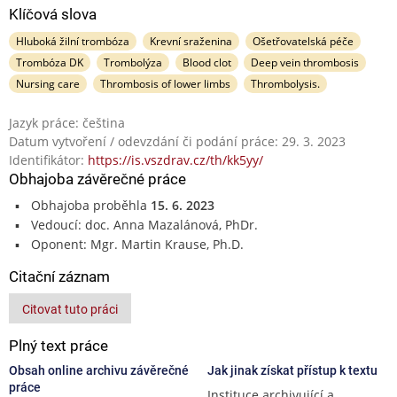
Klíčová slova
Hluboká žilní trombóza
Krevní sraženina
Ošetřovatelská péče
Trombóza DK
Trombolýza
Blood clot
Deep vein thrombosis
Nursing care
Thrombosis of lower limbs
Thrombolysis.
Jazyk práce: čeština
Datum vytvoření / odevzdání či podání práce: 29. 3. 2023
Identifikátor:
https://is.vszdrav.cz/th/kk5yy/
Obhajoba závěrečné práce
Obhajoba proběhla
15. 6. 2023
Vedoucí: doc. Anna Mazalánová, PhDr.
Oponent: Mgr. Martin Krause, Ph.D.
Citační záznam
Citovat tuto práci
Plný text práce
Obsah online archivu závěrečné
Jak jinak získat přístup k textu
práce
Instituce archivující a