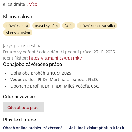
a legitimita
…více
Klíčová slova
právní kultura
právní systém
šaría
právní komparatistika
islámské právo
Jazyk práce: čeština
Datum vytvoření / odevzdání či podání práce: 27. 6. 2025
Identifikátor:
https://is.muni.cz/th/t1nkl/
Obhajoba závěrečné práce
Obhajoba proběhla
10. 9. 2025
Vedoucí: doc. PhDr. Martina Urbanová, Ph.D.
Oponent: prof. JUDr. PhDr. Miloš Večeřa, CSc.
Citační záznam
Citovat tuto práci
Plný text práce
Obsah online archivu závěrečné
Jak jinak získat přístup k textu