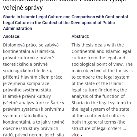
veřejné správy
Sharia in Islamic Legal Culture and Comparison with Continental
Legal Culture in the Context of the Development of Public
Administration
Anotace:
Abstract:
Diplomová práce se zabývá
This thesis deals with the
kontinentální a islámskou
Continental and Islamic legal
právní kulturou z právně
culture from the legal and
teoretického a právně
sociological point of view. The
sociologického hlediska,
main objective of the thesis is
přičemž hlavním cílem práce
to compare the legal system
je zejména komparace
of the state of the Islamic
právního systému státu
legal culture (including the
islámské právní kultury
analysis of the function of
(včetně analýzy funkce Šaríe v
Sharia in the legal system) to
právním systému) k právnímu
the legal system of the state
systému státu kultury
of the continental culture,
kontinentální, a to jak v rovině
both in general terms (the
obecné (struktury právních
structure of legal orders
…
řádů, původ norem, jejich síla
více