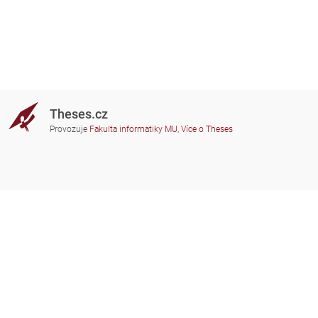
Theses.cz
Provozuje
Fakulta informatiky MU
,
Více o Theses
Potřebujete poradit?
Zapojené školy
theses@fi.muni.cz
Správci zapojených škol
Nápověda
Soukromí
Často kladené dotazy
Přístupnost