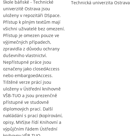
škole báňské - Technické
Technická univerzita Ostrava
univerzitě Ostrava jsou
uloženy v repozitáři DSpace.
Přístup k plným textům mají
všichni uživatelé bez omezení.
Přístup je omezen pouze ve
výjimečných případech,
zpravidla z důvodu ochrany
duševního vlastnictví.
Nepřístupné práce jsou
označeny jako closedAccess
nebo embargoedAccess.
Tištěné verze prácí jsou
uloženy v Ústřední knihovně
VŠB-TUO a jsou prezenčně
přístupné ve studovně
diplomových prací. Další
nakládání s prací (kopírování,
opisy, MVS)se řídí Knihovní a
výpůjčním řádem Ústřední
knihovny VŠB-TUO.