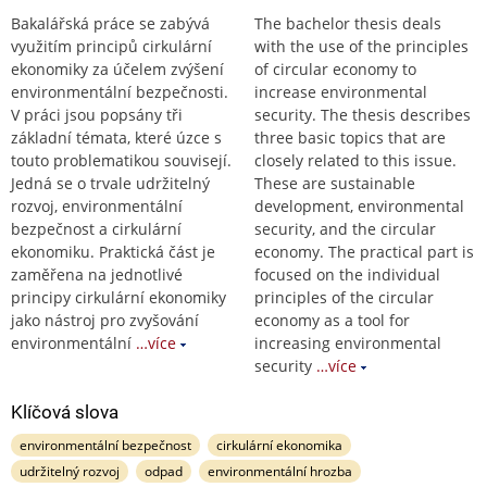
Bakalářská práce se zabývá
The bachelor thesis deals
využitím principů cirkulární
with the use of the principles
ekonomiky za účelem zvýšení
of circular economy to
environmentální bezpečnosti.
increase environmental
V práci jsou popsány tři
security. The thesis describes
základní témata, které úzce s
three basic topics that are
touto problematikou souvisejí.
closely related to this issue.
Jedná se o trvale udržitelný
These are sustainable
rozvoj, environmentální
development, environmental
bezpečnost a cirkulární
security, and the circular
ekonomiku. Praktická část je
economy. The practical part is
zaměřena na jednotlivé
focused on the individual
principy cirkulární ekonomiky
principles of the circular
jako nástroj pro zvyšování
economy as a tool for
environmentální
…více
increasing environmental
security
…více
Klíčová slova
environmentální bezpečnost
cirkulární ekonomika
udržitelný rozvoj
odpad
environmentální hrozba