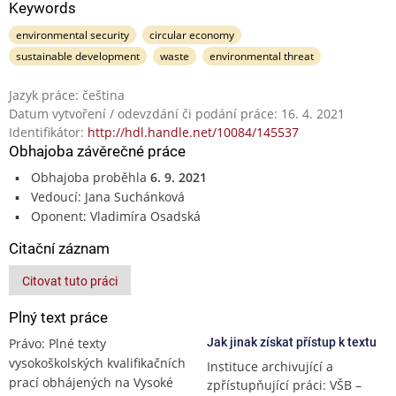
Keywords
environmental security
circular economy
sustainable development
waste
environmental threat
Jazyk práce: čeština
Datum vytvoření / odevzdání či podání práce: 16. 4. 2021
Identifikátor:
http://hdl.handle.net/10084/145537
Obhajoba závěrečné práce
Obhajoba proběhla
6. 9. 2021
Vedoucí: Jana Suchánková
Oponent: Vladimíra Osadská
Citační záznam
Citovat tuto práci
Plný text práce
Právo: Plné texty
Jak jinak získat přístup k textu
vysokoškolských kvalifikačních
Instituce archivující a
prací obhájených na Vysoké
zpřístupňující práci: VŠB –