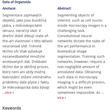
Data of Organoids
Anotace:
Abstract:
Segmentace zajímavých
Segmenting objects of
objektů, jako jsou buněčná
interest, such as cell nuclei,
jádra, v mikroskopickém
inside microscopy images is a
obrazu, náročný úkol. V
challenging task.
dnešní době diktují state-of-
Convolutional neural
the-art vlastnosti v této oblasti
networks dictate the state-of-
neuronové sítě. Trénink
the-art performance in
těchto sítí však vyžaduje
biomedical image
nezanedbatelné množství
segmentation. Training such
anotovaných dat. Získávání
networks, however, require a
těchto dat je obtížný proces,
non-negligible amount of
který není ani vždy možný.
annotated data. Obtaining
Netriviální ztížení zmíněného
such data in microscopy
problému dále plyne z faktu,
imaging is a difficult process,
že mikroskopická data bývají
which might be even
…více
sometimes impossible. As
…
více
Keywords