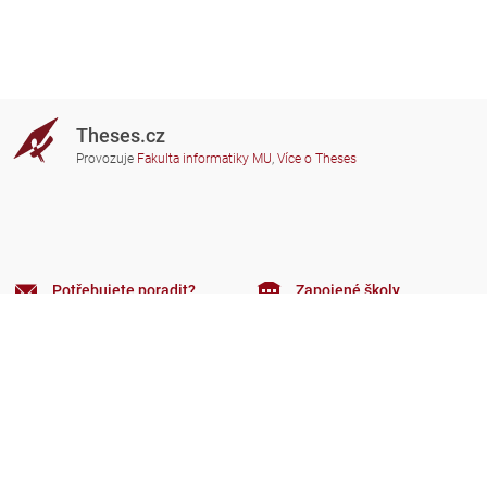
Theses.cz
Provozuje
Fakulta informatiky MU
,
Více o Theses
Potřebujete poradit?
Zapojené školy
theses@fi.muni.cz
Správci zapojených škol
Nápověda
Soukromí
Často kladené dotazy
Přístupnost
Zobrazit klasickou verzi