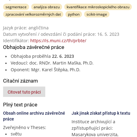
segmentace
analýza obrazu
kvantifikace mikroskopického obrazu
zpracování velkorozměrných dat
python
scikit-image
Jazyk práce: angličtina
Datum vytvoření / odevzdání či podání práce: 16. 5. 2023
Identifikátor:
https://is.muni.cz/th/prbte/
Obhajoba závěrečné práce
Obhajoba proběhla
22. 6. 2023
Vedoucí: doc. RNDr. Martin Maška, Ph.D.
Oponent: Mgr. Karel Štěpka, Ph.D.
Citační záznam
Citovat tuto práci
Plný text práce
Obsah online archivu závěrečné
Jak jinak získat přístup k textu
práce
Instituce archivující a
Zveřejněno v Theses:
zpřístupňující práci:
světu
Masarykova univerzita,