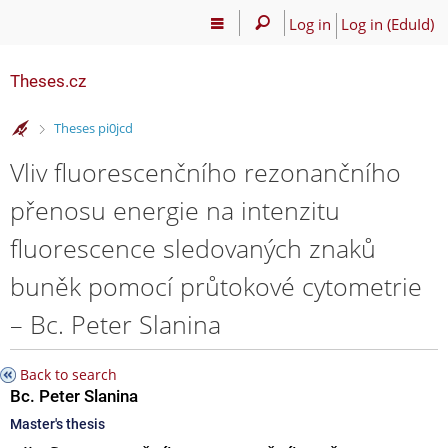
Log in
Log in (EduId)
Theses.cz
>
Theses pi0jcd
Vliv fluorescenčního rezonančního
přenosu energie na intenzitu
fluorescence sledovaných znaků
buněk pomocí průtokové cytometrie
– Bc. Peter Slanina
Back to search
Bc. Peter Slanina
Master's thesis