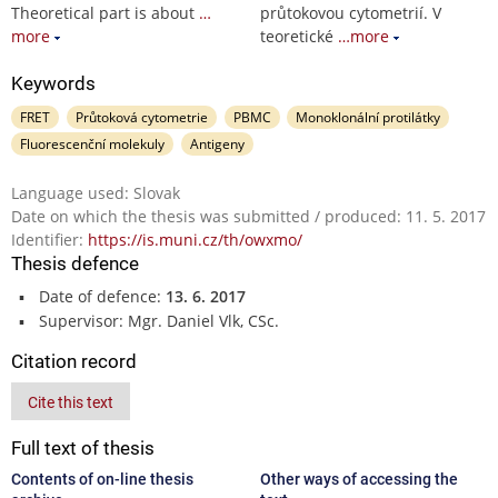
Theoretical part is about
…
průtokovou cytometrií. V
more
teoretické
…more
Keywords
FRET
Průtoková cytometrie
PBMC
Monoklonální protilátky
Fluorescenční molekuly
Antigeny
Language used: Slovak
Date on which the thesis was submitted / produced: 11. 5. 2017
Identifier:
https://is.muni.cz/th/owxmo/
Thesis defence
Date of defence:
13. 6. 2017
Supervisor: Mgr. Daniel Vlk, CSc.
Citation record
Cite this text
Full text of thesis
Contents of on-line thesis
Other ways of accessing the