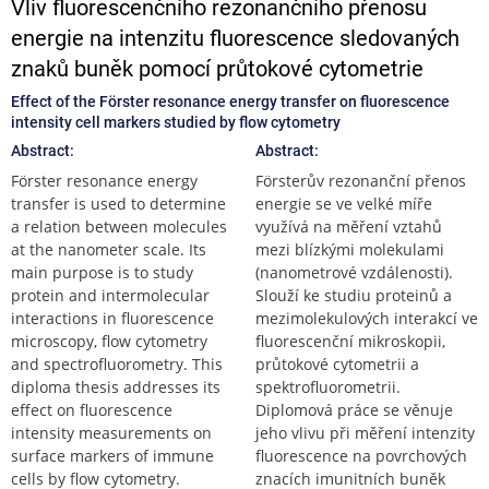
Vliv fluorescenčního rezonančního přenosu
energie na intenzitu fluorescence sledovaných
znaků buněk pomocí průtokové cytometrie
Effect of the Förster resonance energy transfer on fluorescence
intensity cell markers studied by flow cytometry
Abstract:
Abstract:
Förster resonance energy
Försterův rezonanční přenos
transfer is used to determine
energie se ve velké míře
a relation between molecules
využívá na měření vztahů
at the nanometer scale. Its
mezi blízkými molekulami
main purpose is to study
(nanometrové vzdálenosti).
protein and intermolecular
Slouží ke studiu proteinů a
interactions in fluorescence
mezimolekulových interakcí ve
microscopy, flow cytometry
fluorescenční mikroskopii,
and spectrofluorometry. This
průtokové cytometrii a
diploma thesis addresses its
spektrofluorometrii.
effect on fluorescence
Diplomová práce se věnuje
intensity measurements on
jeho vlivu při měření intenzity
surface markers of immune
fluorescence na povrchových
cells by flow cytometry.
znacích imunitních buněk