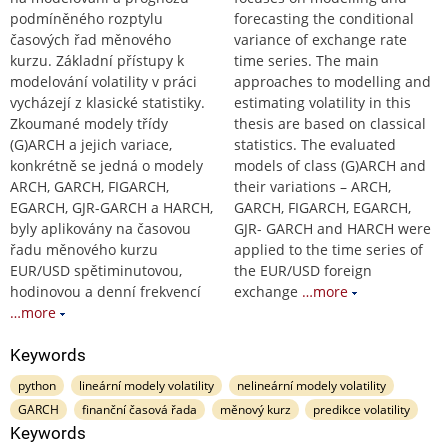
podmíněného rozptylu
forecasting the conditional
časových řad měnového
variance of exchange rate
kurzu. Základní přístupy k
time series. The main
modelování volatility v práci
approaches to modelling and
vycházejí z klasické statistiky.
estimating volatility in this
Zkoumané modely třídy
thesis are based on classical
(G)ARCH a jejich variace,
statistics. The evaluated
konkrétně se jedná o modely
models of class (G)ARCH and
ARCH, GARCH, FIGARCH,
their variations – ARCH,
EGARCH, GJR-GARCH a HARCH,
GARCH, FIGARCH, EGARCH,
byly aplikovány na časovou
GJR- GARCH and HARCH were
řadu měnového kurzu
applied to the time series of
EUR/USD spětiminutovou,
the EUR/USD foreign
hodinovou a denní frekvencí
exchange
…more
…more
Keywords
python
lineární modely volatility
nelineární modely volatility
GARCH
finanční časová řada
měnový kurz
predikce volatility
Keywords