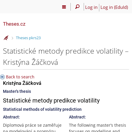
Log in
Log in (EduId)
Theses.cz
>
Theses pkrs23
Statistické metody predikce volatility –
Kristýna Žáčková
Back to search
Kristýna Žáčková
Master's thesis
Statistické metody predikce volatility
Statistical methods of volatility prediction
Abstract:
Abstract:
Diplomová práce se zaměřuje
The following master’s thesis
na modelování a prognózu
focuses on modelling and