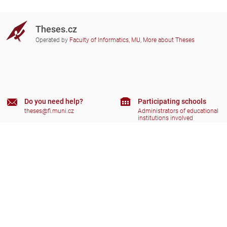
Theses.cz
Operated by
Faculty of Informatics, MU
,
More about Theses
Do you need help?
Participating schools
theses@fi.muni.cz
Administrators of educational
institutions involved
Help
Privacy
Frequently asked questions
Accessibility
Zobrazit klasickou verzi
Go to top