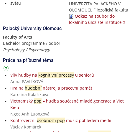
světu
UNIVERZITA PALACKÉHO V
OLOMOUCI, Filozofická fakulta
Odkaz na soubor do
lokálního úložiště instituce
Palacký University Olomouc
Faculty of Arts
Bachelor programme / odbor:
Psychology / Psychology
Práce na příbuzné téma
Vliv hudby na
kognitivní procesy
u seniorů
Anna PAVLÍKOVÁ
Hra na
hudební
nástroj a pracovní paměť
Karolína Kolaříková
Vietnamský
pop
– hudba současné mladé generace a Viet
Kieu
Ngoc Anh Luongová
Kontroverzní
osobnosti pop
music pohledem médií
Václav Komárek