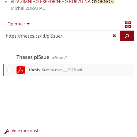
VLIV ZIMNÍHO EXPEDIČNÍHO KURZU NA
OSOBNOST
Michal ZDRÁHAL
Operace
Vy
Theses pl5sue
pl5sue
/2
thesis
Summerova___2025.pdf
Více možností