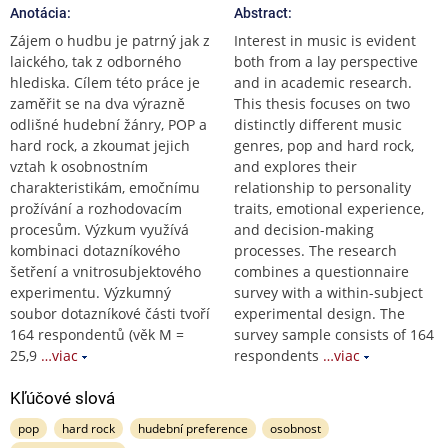
Anotácia:
Abstract:
Zájem o hudbu je patrný jak z
Interest in music is evident
laického, tak z odborného
both from a lay perspective
hlediska. Cílem této práce je
and in academic research.
zaměřit se na dva výrazně
This thesis focuses on two
odlišné hudební žánry, POP a
distinctly different music
hard rock, a zkoumat jejich
genres, pop and hard rock,
vztah k osobnostním
and explores their
charakteristikám, emočnímu
relationship to personality
prožívání a rozhodovacím
traits, emotional experience,
procesům. Výzkum využívá
and decision-making
kombinaci dotazníkového
processes. The research
šetření a vnitrosubjektového
combines a questionnaire
experimentu. Výzkumný
survey with a within-subject
soubor dotazníkové části tvoří
experimental design. The
164 respondentů (věk M =
survey sample consists of 164
25,9
…viac
respondents
…viac
Kľúčové slová
pop
hard rock
hudební preference
osobnost