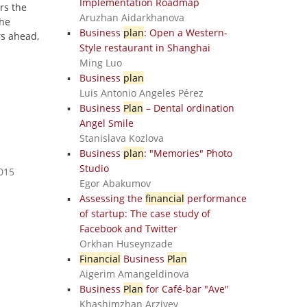
Implementation Roadmap
rs the
Aruzhan Aidarkhanova
the
Business
plan
: Open a Western-
rs ahead,
Style restaurant in Shanghai
Ming Luo
Business
plan
Luis Antonio Angeles Pérez
Business
Plan
– Dental ordination
Angel Smile
Stanislava Kozlova
Business
plan
: "Memories" Photo
Studio
2015
Egor Abakumov
Assessing the
financial
performance
of startup: The case study of
Facebook and Twitter
Orkhan Huseynzade
Financial
Business
Plan
Aigerim Amangeldinova
Business
Plan
for Café-bar "Ave"
Khashimzhan Arziyev