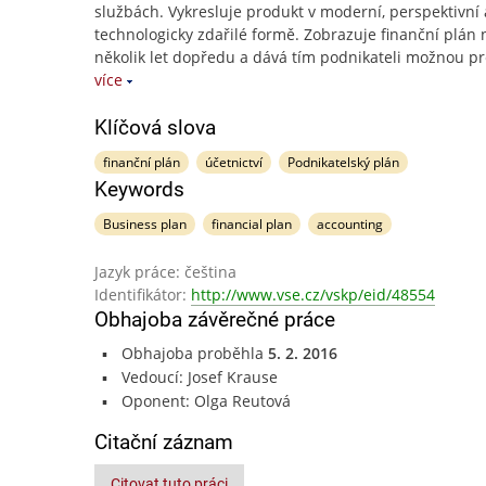
službách. Vykresluje produkt v moderní, perspektivní 
technologicky zdařilé formě. Zobrazuje finanční plán 
několik let dopředu a dává tím podnikateli možnou pr
více
Klíčová slova
finanční plán
účetnictví
Podnikatelský plán
Keywords
Business plan
financial plan
accounting
Jazyk práce: čeština
Identifikátor:
http://www.vse.cz/vskp/eid/48554
Obhajoba závěrečné práce
Obhajoba proběhla
5. 2. 2016
Vedoucí: Josef Krause
Oponent: Olga Reutová
Citační záznam
Citovat tuto práci