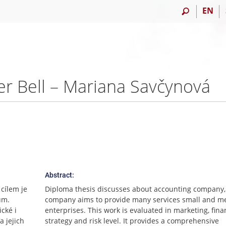
EN
er Bell – Mariana Savčynová
Abstract:
 cílem je
Diploma thesis discusses about accounting company,
ům.
company aims to provide many services small and 
cké i
enterprises. This work is evaluated in marketing, fina
a jejich
strategy and risk level. It provides a comprehensive