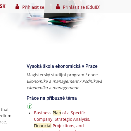
SK
Přihlásit se
Přihlásit se (EduID)
Vysoká škola ekonomická v Praze
Magisterský studijní program / obor:
Ekonomika a management / Podniková
ekonomika a management
Práce na příbuzné téma
 that
Business
Plan
of a Specific
medium
Company: Strategic Analysis,
nce,
Financial
Projections, and