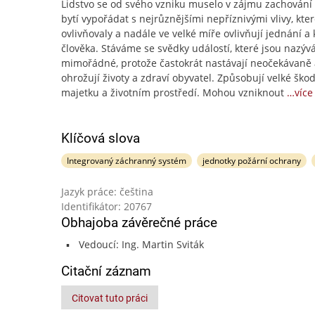
Lidstvo se od svého vzniku muselo v zájmu zachování
bytí vypořádat s nejrůznějšími nepříznivými vlivy, kte
ovlivňovaly a nadále ve velké míře ovlivňují jednání a
člověka. Stáváme se svědky událostí, které jsou nazýv
mimořádné, protože častokrát nastávají neočekávaně 
ohrožují životy a zdraví obyvatel. Způsobují velké ško
majetku a životním prostředí. Mohou vzniknout
…více
Klíčová slova
Integrovaný záchranný systém
jednotky požární ochrany
Jazyk práce: čeština
Identifikátor: 20767
Obhajoba závěrečné práce
Vedoucí: Ing. Martin Sviták
Citační záznam
Citovat tuto práci