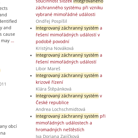
součinnost složek
integrovaného
,
záchranného systému při vzniku
ects
vybrané mimořádné události
 and
entified
Ondřej Pospíšil
ly and
Integrovaný záchranný systém
a
ts cause
řešení mimořádných událostí v
y may
…
podobě povodní
Kristýna Nováková
Integrovaný záchranný systém
a
řešení mimořádných událostí
Libor Mareš
Integrovaný záchranný systém
a
krizové řízení
2011
Klára Štěpánková
Integrovaný záchranný systém
v
České republice
Andrea Lochschmidtová
Integrovaný záchranný systém
při
mimořádných událostech a
rany obcí
hromadných neštěstích
 na
Iva Doriana Zajíčková