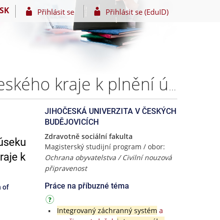
SK
Přihlásit se
Přihlásit se (EduID)
Určení jednotek požární ochrany obcí na území Jihočeského kraje k plnění úkolů na úseku ochrany obyvatelstva.Určení jednotek požární ochrany obcí na území Jihočeského kraje k plnění úkolů na úseku ochrany obyvatelstva. – Bc. Jiří ŘIMNÁČ
JIHOČESKÁ UNIVERZITA V ČESKÝCH
BUDĚJOVICÍCH
Zdravotně sociální fakulta
 úseku
Magisterský studijní program / obor:
raje k
Ochrana obyvatelstva / Civilní nouzová
připravenost
Práce na příbuzné téma
 of
Integrovaný záchranný systém
a