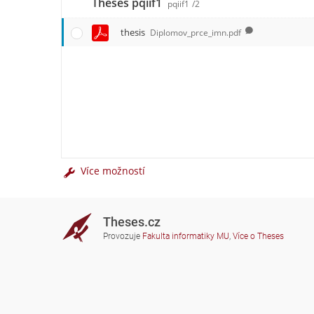
Theses pqiif1
pqiif1
/2
thesis
Diplomov_prce_imn.pdf
Více možností
Theses.cz
Provozuje
Fakulta informatiky MU
,
Více o Theses