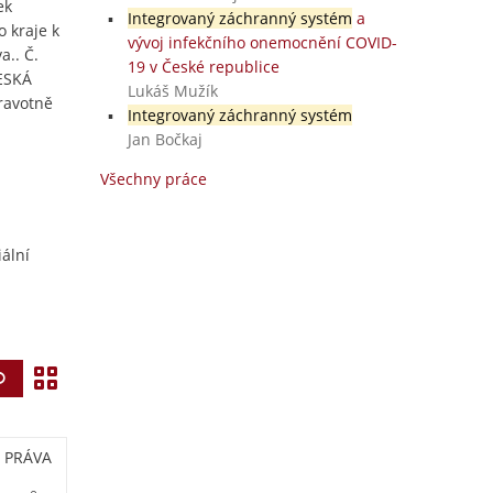
ek
Integrovaný záchranný systém
a
 kraje k
vývoj infekčního onemocnění COVID-
a.. Č.
19 v České republice
ČESKÁ
Lukáš Mužík
ravotně
Integrovaný záchranný systém
Jan Bočkaj
Všechny práce
ální
Z
Vyhledat
o
b
PRÁVA