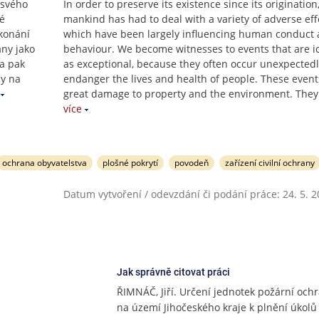
 svého
In order to preserve its existence since its origination
ré
mankind has had to deal with a variety of adverse eff
 konání
which have been largely influencing human conduct
ány jako
behaviour. We become witnesses to events that are id
a pak
as exceptional, because they often occur unexpected
dy na
endanger the lives and health of people. These even
great damage to property and the environment. The
více
ochrana obyvatelstva
plošné pokrytí
povodeň
zařízení civilní ochrany
Datum vytvoření / odevzdání či podání práce: 24. 5. 
Jak správně citovat práci
ŘIMNÁČ, Jiří. Určení jednotek požární och
na území Jihočeského kraje k plnění úkolů