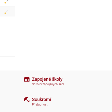
r
a
z
i
t
i
k
o
n
Zapojené školy
Správci zapojených škol
y
Soukromí
Přístupnost