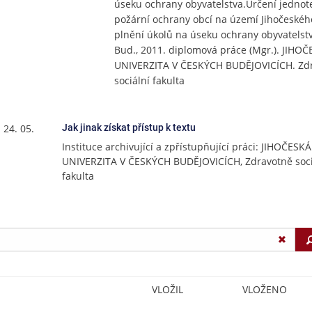
úseku ochrany obyvatelstva.Určení jednot
požární ochrany obcí na území Jihočeského
plnění úkolů na úseku ochrany obyvatelstv
Bud., 2011. diplomová práce (Mgr.). JIHO
UNIVERZITA V ČESKÝCH BUDĚJOVICÍCH. Zd
sociální fakulta
 24. 05.
Jak jinak získat přístup k textu
Instituce archivující a zpřístupňující práci: JIHOČESKÁ
UNIVERZITA V ČESKÝCH BUDĚJOVICÍCH, Zdravotně soci
fakulta
VLOŽIL
VLOŽENO