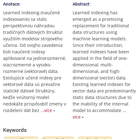
Anotace:
Abstract:
Learned indexing (naučené
Learned indexing has
indexovanie) sa stalo
emerged as a promising
perspektívnou náhradou
replacement for traditional
tradičných dátových štruktúr
data structures using
využitím modelov strojového
machine learning models.
učenia. Od svojho zavedenia
Since their introduction,
boli naučené indexy
learned indexes have been
aplikované na jednorozmerné,
applied in the field of one-
viacrozmerné a vysoko-
dimensional, multi-
rozmerné (vektorové) dáta.
dimensional, and high-
Existujúce učené indexy pre
dimensional (vector) data.
vektorové dáta sú prevažne
Existing learned indexes for
statické dátové štruktúry,
vector data are predominantly
keďže vnútorný model
static data structures due to
nedokáže prispôsobiť zmeny v
the inability of the internal
rozdelení dát bez
…více
model to accommodate
…
více
Keywords