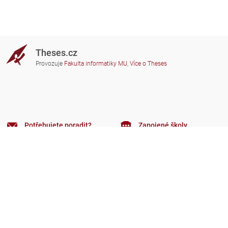
Theses.cz
Provozuje
Fakulta informatiky MU
,
Více o Theses
Potřebujete poradit?
Zapojené školy
theses@fi.muni.cz
Správci zapojených škol
Nápověda
Soukromí
Často kladené dotazy
Přístupnost
Zobrazit klasickou verzi