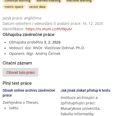
continual learning
learned indexing
machine learning
metric space
vector data
Jazyk práce: angličtina
Datum vytvoření / odevzdání či podání práce: 16. 12. 2025
Identifikátor:
https://is.muni.cz/th/tkju6/
Obhajoba závěrečné práce
Obhajoba proběhla
3. 2. 2026
Vedoucí: doc. RNDr. Vlastislav Dohnal, Ph.D.
Oponent: Mgr. Andrej Černek
Citační záznam
Citovat tuto práci
Plný text práce
Obsah online archivu závěrečné
Jak jinak získat přístup k textu
práce
Instituce archivující a
Zveřejněno v Theses:
zpřístupňující práci:
světu
Masarykova univerzita,
Fakulta informatiky