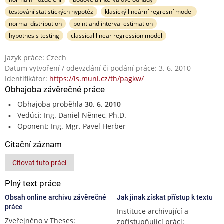
testování statistických hypotéz
klasický lineární regresní model
normal distribution
point and interval estimation
hypothesis testing
classical linear regression model
Jazyk práce: Czech
Datum vytvoření / odevzdání či podání práce: 3. 6. 2010
Identifikátor:
https://is.muni.cz/th/pagkw/
Obhajoba závěrečné práce
Obhajoba proběhla
30. 6. 2010
Vedúci: Ing. Daniel Němec, Ph.D.
Oponent: Ing. Mgr. Pavel Herber
Citační záznam
Citovat tuto práci
Plný text práce
Obsah online archivu závěrečné
Jak jinak získat přístup k textu
práce
Instituce archivující a
Zveřejněno v Theses:
zpřístupňující práci: