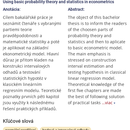
Using basic probability theory and statistics in econometrics
Anotácia:
Abstract:
Cílem bakalářské práce je
The object of this bachelor
seznámit čtenáře s vybranými
thesis is to inform the readers
partiemi teorie
of the choosen parts of
pravděpodobnosti a
probability theory and
matematické statistiky a poté
statistics and then to aplicate
je aplikovat na základní
to basic econometric model.
ekonometrický model. Hlavní
The main emphasis is
důraz je přitom kladen na
stressed on construction
konstrukci intervalových
interval estimation and
odhadů a testování
testing hypothesis in classical
statistických hypotéz v
linear regression model.
klasickém lineárním
Theoretical knowledge of the
regresním modelu. Teoretické
first five chapters are made
poznatky prvních pěti kapitol
the best of following solution
jsou využity k následnému
of practical tasks
…viac
řešení praktických příkladů.
Kľúčové slová
normální rozdělení
bodové a intervalové odhady