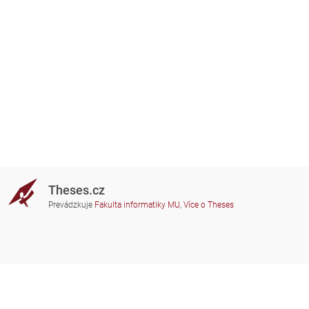
Theses.cz
Prevádzkuje
Fakulta informatiky MU
,
Více o Theses
Potrebujete poradiť?
Zapojené školy
theses@fi.muni.cz
Správcovia zapojených škôl