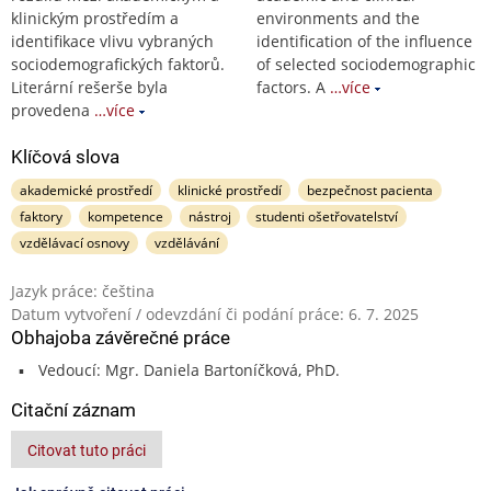
klinickým prostředím a
environments and the
identifikace vlivu vybraných
identification of the influence
sociodemografických faktorů.
of selected sociodemographic
Literární rešerše byla
factors. A
…více
provedena
…více
Klíčová slova
akademické prostředí
klinické prostředí
bezpečnost pacienta
faktory
kompetence
nástroj
studenti ošetřovatelství
vzdělávací osnovy
vzdělávání
Jazyk práce: čeština
Datum vytvoření / odevzdání či podání práce: 6. 7. 2025
Obhajoba závěrečné práce
Vedoucí: Mgr. Daniela Bartoníčková, PhD.
Citační záznam
Citovat tuto práci