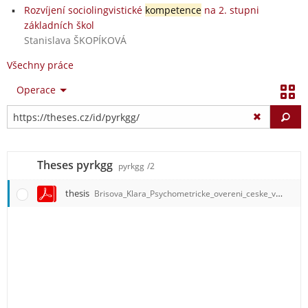
Rozvíjení sociolingvistické
kompetence
na 2. stupni
základních škol
Stanislava ŠKOPÍKOVÁ
Všechny práce
Operace
Vy
Theses pyrkgg
pyrkgg
/2
thesis
Brisova_Klara_Psychometricke_overeni_ceske_verze_nastroje.pdf