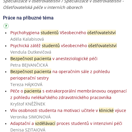
Specializace v ošetřovatelství / Specializace v ošetřovatelství -
Ošetřovatelská péče v interních oborech
Práce na příbuzné téma
Psychohygiena
studentů
Všeobecného
ošetřovatelství
Adéla Kalabisová
Psychická zátěž
studentů
všeobecného
ošetřovatelství
Vendula Dutkevičová
Bezpečnost pacienta
v anesteziologické péči
Petra BEJVANČICKÁ
Bezpečnost pacienta
na operačním sále z pohledu
perioperační sestry
Tereza HÁJKOVÁ
Péče o
pacienta
s extrakorporální membránovou oxygenací
z pohledu nelékařského zdravotnického pracovníka
Kryštof KNĚŽÍNEK
Vliv osobnosti studenta na motivaci učitele v
klinické
výuce
Veronika SIMONOVÁ
Adaptační a
vzdělávací
proces studentů v intenzivní péči
Denisa SZITAIOVÁ