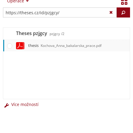
Operace
Vy
Theses pzjgcy
pzjgcy
/2
thesis
Kochova_Anna_bakalarska_prace.pdf
Více možností