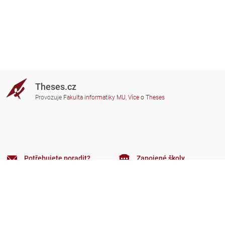
Theses.cz
Provozuje
Fakulta informatiky MU
,
Více o Theses
Potřebujete poradit?
Zapojené školy
theses@fi.muni.cz
Správci zapojených škol
Nápověda
Soukromí
Často kladené dotazy
Přístupnost