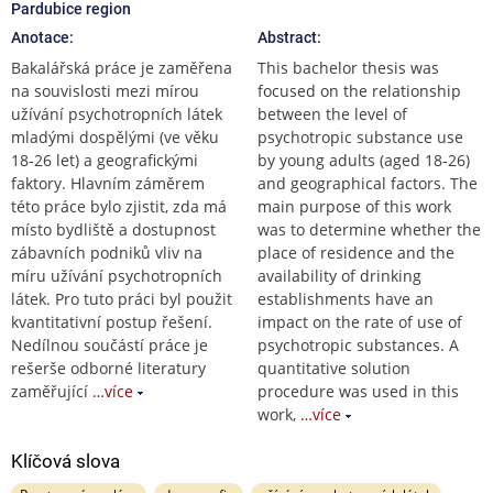
Pardubice region
Anotace:
Abstract:
Bakalářská práce je zaměřena
This bachelor thesis was
na souvislosti mezi mírou
focused on the relationship
užívání psychotropních látek
between the level of
mladými dospělými (ve věku
psychotropic substance use
18-26 let) a geografickými
by young adults (aged 18-26)
faktory. Hlavním záměrem
and geographical factors. The
této práce bylo zjistit, zda má
main purpose of this work
místo bydliště a dostupnost
was to determine whether the
zábavních podniků vliv na
place of residence and the
míru užívání psychotropních
availability of drinking
látek. Pro tuto práci byl použit
establishments have an
kvantitativní postup řešení.
impact on the rate of use of
Nedílnou součástí práce je
psychotropic substances. A
rešerše odborné literatury
quantitative solution
zaměřující
…více
procedure was used in this
work,
…více
Klíčová slova