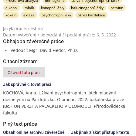
Prostorová analýza
demografie
užívání psychotropních látek
alkohol
tabák
konopné látky
halucinogenní látky
pervitin
kokain
extáze
psychotropní léky
okres Pardubice
Jazyk práce: čeština
Datum vytvoření / odevzdání či podání práce: 6. 5. 2022
Obhajoba závěrečné práce
Vedoucí: Mgr. David Fiedor, Ph.D.
Citační záznam
Citovat tuto práci
Jak správně citovat práci
KOCHOVÁ, Anna. Užívaní psychotropních látek mladými
dospělými na Pardubicku. Olomouc, 2022. bakalářská práce
(Bc.). UNIVERZITA PALACKÉHO V OLOMOUCI. Přírodovědecká
fakulta
Plný text práce
Obsah online archivu závěrečné
Jak jinak získat přístup k textu