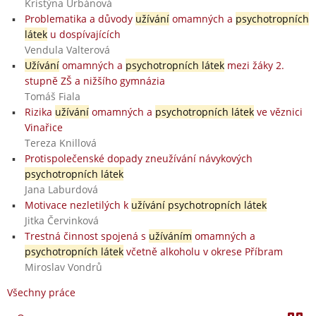
Kristýna Urbánová
Problematika a důvody
užívání
omamných a
psychotropních
látek
u dospívajících
Vendula Valterová
Užívání
omamných a
psychotropních látek
mezi žáky 2.
stupně ZŠ a nižšího gymnázia
Tomáš Fiala
Rizika
užívání
omamných a
psychotropních látek
ve věznici
Vinařice
Tereza Knillová
Protispolečenské dopady zneužívání návykových
psychotropních látek
Jana Laburdová
Motivace nezletilých k
užívání psychotropních látek
Jitka Červinková
Trestná činnost spojená s
užíváním
omamných a
psychotropních látek
včetně alkoholu v okrese Příbram
Miroslav Vondrů
Všechny práce