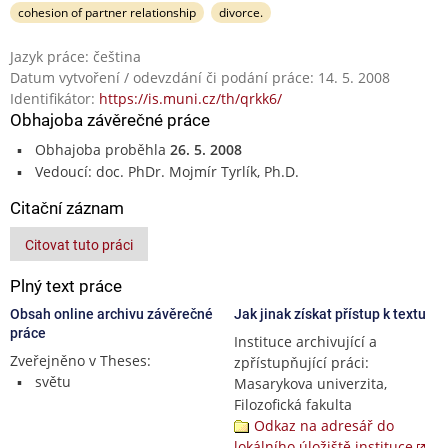
cohesion of partner relationship
divorce.
Jazyk práce: čeština
Datum vytvoření / odevzdání či podání práce: 14. 5. 2008
Identifikátor:
https://is.muni.cz/th/qrkk6/
Obhajoba závěrečné práce
Obhajoba proběhla
26. 5. 2008
Vedoucí: doc. PhDr. Mojmír Tyrlík, Ph.D.
Citační záznam
Citovat tuto práci
Plný text práce
Obsah online archivu závěrečné
Jak jinak získat přístup k textu
práce
Instituce archivující a
Zveřejněno v Theses:
zpřístupňující práci:
světu
Masarykova univerzita,
Filozofická fakulta
Odkaz na adresář do
lokálního úložiště instituce