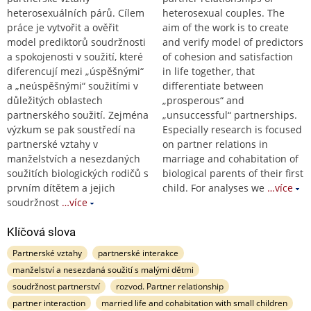
heterosexuálních párů. Cílem
heterosexual couples. The
práce je vytvořit a ověřit
aim of the work is to create
model prediktorů soudržnosti
and verify model of predictors
a spokojenosti v soužití, které
of cohesion and satisfaction
diferencují mezi „úspěšnými“
in life together, that
a „neúspěšnými“ soužitími v
differentiate between
důležitých oblastech
„prosperous“ and
partnerského soužití. Zejména
„unsuccessful“ partnerships.
výzkum se pak soustředí na
Especially research is focused
partnerské vztahy v
on partner relations in
manželstvích a nesezdaných
marriage and cohabitation of
soužitích biologických rodičů s
biological parents of their first
prvním dítětem a jejich
child. For analyses we
…více
soudržnost
…více
Klíčová slova
Partnerské vztahy
partnerské interakce
manželství a nesezdaná soužití s malými dětmi
soudržnost partnerství
rozvod. Partner relationship
partner interaction
married life and cohabitation with small children