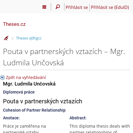
Přihlásit se
Přihlásit se (EduID)
Theses.cz
>
Theses q0hgcc
Pouta v partnerských vztazích – Mgr.
Ludmila Unčovská
Zpět na vyhledávání
Mgr. Ludmila Unčovská
Diplomová práce
Pouta v partnerských vztazích
Cohesion of Partner Relationship
Anotace:
Abstract:
Práce je zaměřena na
This diploma thesis deals with
partnerské vztahy
partner relationships of