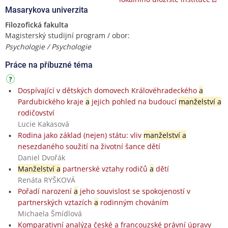
Masarykova univerzita
Filozofická fakulta
Magisterský studijní program / obor:
Psychologie / Psychologie
Práce na příbuzné téma
Dospívající v dětských domovech Královéhradeckého
a
Pardubického kraje
a
jejich pohled na budoucí
manželství a
rodičovství
Lucie Kakasová
Rodina jako základ (nejen) státu: vliv
manželství a
nesezdaného soužití na životní šance dětí
Daniel Dvořák
Manželství a
partnerské vztahy rodičů
a
dětí
Renáta RYŠKOVÁ
Pořadí narození
a
jeho souvislost se spokojeností v
partnerských vztazích
a
rodinným chováním
Michaela Šmídlová
Komparativní analýza české a francouzské právní úpravy