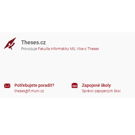
Theses.cz
Provozuje
Fakulta informatiky MU
,
Více o Theses
Potřebujete poradit?
Zapojené školy
theses@fi.muni.cz
Správci zapojených škol
Nápověda
Soukromí
Často kladené dotazy
Přístupnost
Zobrazit klasickou verzi