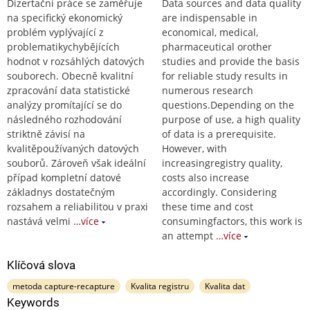
Dizertační práce se zaměřuje
Data sources and data quality
na specifický ekonomický
are indispensable in
problém vyplývající z
economical, medical,
problematikychybějících
pharmaceutical orother
hodnot v rozsáhlých datových
studies and provide the basis
souborech. Obecně kvalitní
for reliable study results in
zpracování data statistické
numerous research
analýzy promítající se do
questions.Depending on the
následného rozhodování
purpose of use, a high quality
striktně závisí na
of data is a prerequisite.
kvalitěpoužívaných datových
However, with
souborů. Zároveň však ideální
increasingregistry quality,
případ kompletní datové
costs also increase
základnys dostatečným
accordingly. Considering
rozsahem a reliabilitou v praxi
these time and cost
nastává velmi
…více
consumingfactors, this work is
an attempt
…více
Klíčová slova
metoda capture-recapture
Kvalita registru
Kvalita dat
Keywords