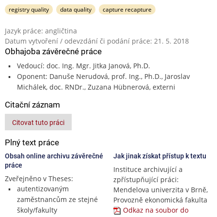
registry quality
data quality
capture recapture
Jazyk práce: angličtina
Datum vytvoření / odevzdání či podání práce: 21. 5. 2018
Obhajoba závěrečné práce
Vedoucí: doc. Ing. Mgr. Jitka Janová, Ph.D.
Oponent: Danuše Nerudová, prof. Ing., Ph.D., Jaroslav
Michálek, doc. RNDr., Zuzana Hübnerová, externi
Citační záznam
Citovat tuto práci
Plný text práce
Obsah online archivu závěrečné
Jak jinak získat přístup k textu
práce
Instituce archivující a
Zveřejněno v Theses:
zpřístupňující práci:
autentizovaným
Mendelova univerzita v Brně,
zaměstnancům ze stejné
Provozně ekonomická fakulta
školy/fakulty
Odkaz na soubor do