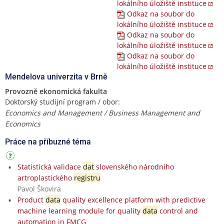
lokálního úložiště instituce
Odkaz na soubor do
lokálního úložiště instituce
Odkaz na soubor do
lokálního úložiště instituce
Odkaz na soubor do
lokálního úložiště instituce
Mendelova univerzita v Brně
Provozně ekonomická fakulta
Doktorský studijní program / obor:
Economics and Management / Business Management and
Economics
Práce na příbuzné téma
Statistická validace
dat
slovenského národního
artroplastického
registru
Pavol Škovira
Product
data
quality excellence platform with predictive
machine learning module for quality
data
control and
automation in FMCG