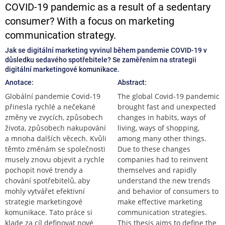
COVID-19 pandemic as a result of a sedentary
consumer? With a focus on marketing
communication strategy.
Jak se digitální marketing vyvinul během pandemie COVID-19 v
důsledku sedavého spotřebitele? Se zaměřením na strategii
digitální marketingové komunikace.
Anotace:
Abstract:
Globální pandemie Covid-19
The global Covid-19 pandemic
přinesla rychlé a nečekané
brought fast and unexpected
změny ve zvycích, způsobech
changes in habits, ways of
života, způsobech nakupování
living, ways of shopping,
a mnoha dalších věcech. Kvůli
among many other things.
těmto změnám se společnosti
Due to these changes
musely znovu objevit a rychle
companies had to reinvent
pochopit nové trendy a
themselves and rapidly
chování spotřebitelů, aby
understand the new trends
mohly vytvářet efektivní
and behavior of consumers to
strategie marketingové
make effective marketing
komunikace. Tato práce si
communication strategies.
klade za cíl definovat nové
This thesis aims to define the