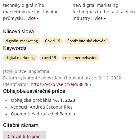
techniky digitálního
new digital marketing
marketingu ve fast fashion
techniques in the fast fashion
průmyslu
…více
industry
…více
Klíčová slova
digitální marketing
Covid-19
Spotřebitelské chování
Keywords
digital marketing
covid 19
consumer behavior
Jazyk práce: angličtina
Datum vytvoření / odevzdání či podání práce: 9. 12. 2022
Identifikátor:
https://vskp.vse.cz/eid/88285
Obhajoba závěrečné práce
Obhajoba proběhla
16. 1. 2023
Vedoucí: Andrea Escobar Rios
Oponent: Yadira Ixchel Pantoja
Citační záznam
Citovat tuto práci