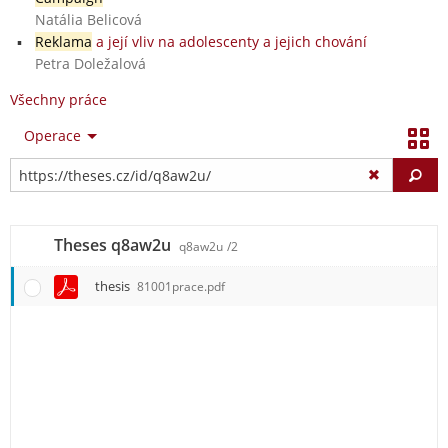
Natália Belicová
Reklama
a její vliv na adolescenty a jejich chování
Petra Doležalová
Všechny práce
Operace
Vy
Theses q8aw2u
q8aw2u
/2
thesis
81001prace.pdf