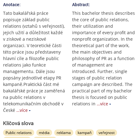
Anotace:
Abstract:
Tato bakalářská práce
This bachelor thesis describes
popisuje základ public
the core of public relations,
relations (vztahů s veřejností),
their utilization and
jejich užití a důležitost každé
importance of every profit and
v ziskové a neziskové
nonprofit organization. In the
organizaci. V teoretické části
theoretical part of the work,
této práce jsou představeny
the main objectives and
hlavní cíle a filozofie public
philosophy of PR as a function
relations jako funkce
of management are
managementu. Dále jsou
introduced. Further, single
popsány jednotlivé etapy PR
stages of public relation
kampaně.Praktická část mé
campaign are described. The
bakalářské práce je zaměřená
practical part of my bachelor
na public relations v
thesis is focused on public
telekomunikačním obchodě v
relations in
…více
České
…více
Klíčová slova
Public relations
média
reklama
kampaň
veřejnost