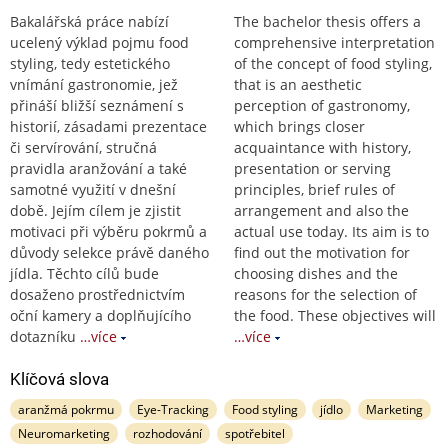
Bakalářská práce nabízí
The bachelor thesis offers a
ucelený výklad pojmu food
comprehensive interpretation
styling, tedy estetického
of the concept of food styling,
vnímání gastronomie, jež
that is an aesthetic
přináší bližší seznámení s
perception of gastronomy,
historií, zásadami prezentace
which brings closer
či servírování, stručná
acquaintance with history,
pravidla aranžování a také
presentation or serving
samotné využití v dnešní
principles, brief rules of
době. Jejím cílem je zjistit
arrangement and also the
motivaci při výběru pokrmů a
actual use today. Its aim is to
důvody selekce právě daného
find out the motivation for
jídla. Těchto cílů bude
choosing dishes and the
dosaženo prostřednictvím
reasons for the selection of
oční kamery a doplňujícího
the food. These objectives will
dotazníku
…více
…více
Klíčová slova
aranžmá pokrmu
Eye-Tracking
Food styling
jídlo
Marketing
Neuromarketing
rozhodování
spotřebitel