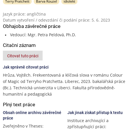
Terry Pratchett
Barva Kouzel
idiolekt
Jazyk práce: angličtina
Datum vytvoření / odevzdání či podání práce: 5. 6. 2023
Obhajoba závěrečné práce
Vedoucí: Mgr. Petra Peldová, Ph.D.
Citační záznam
Citovat tuto práci
Jak správně citovat práci
Hrůza, Vojtěch. Frekventovaná a klíčová slova v románu Colour
of Magic od Terryho Pratchetta. Liberec, 2023. bakalářská práce
(Bc.). Technická univerzita v Liberci. Fakulta přírodovědně-
humanitní a pedagogická
Plný text práce
Obsah online archivu závěrečné
Jak jinak získat přístup k textu
práce
Instituce archivující a
Zveřejněno v Theses:
zpřístupňující práci: