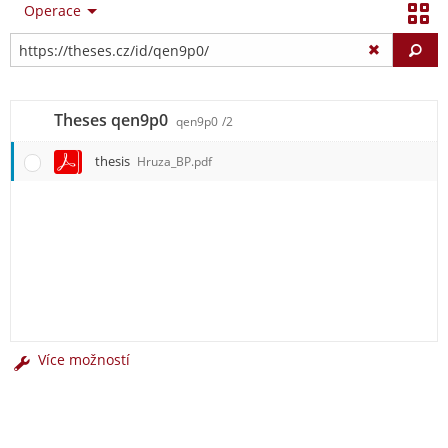
Operace
Vy
Theses qen9p0
qen9p0
/2
thesis
Hruza_BP.pdf
Více možností