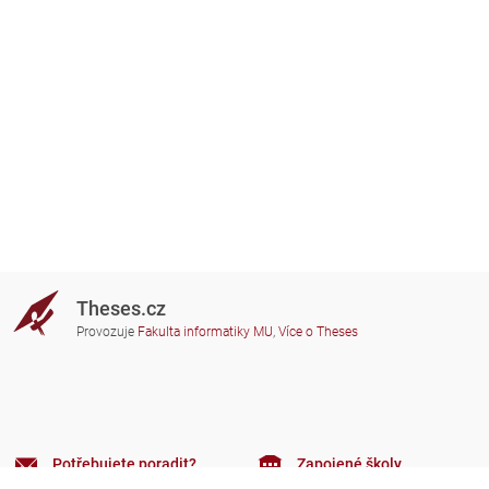
Theses.cz
Provozuje
Fakulta informatiky MU
,
Více o Theses
Potřebujete poradit?
Zapojené školy
theses@fi.muni.cz
Správci zapojených škol