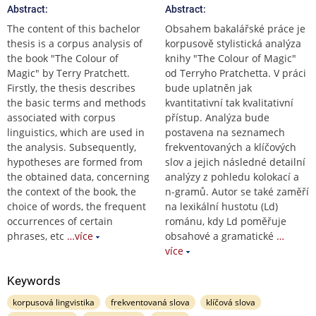
Abstract:
Abstract:
The content of this bachelor
Obsahem bakalářské práce je
thesis is a corpus analysis of
korpusově stylistická analýza
the book "The Colour of
knihy "The Colour of Magic"
Magic" by Terry Pratchett.
od Terryho Pratchetta. V práci
Firstly, the thesis describes
bude uplatněn jak
the basic terms and methods
kvantitativní tak kvalitativní
associated with corpus
přístup. Analýza bude
linguistics, which are used in
postavena na seznamech
the analysis. Subsequently,
frekventovaných a klíčových
hypotheses are formed from
slov a jejich následné detailní
the obtained data, concerning
analýzy z pohledu kolokací a
the context of the book, the
n-gramů. Autor se také zaměří
choice of words, the frequent
na lexikální hustotu (Ld)
occurrences of certain
románu, kdy Ld poměřuje
phrases, etc
…více
obsahové a gramatické
…
více
Keywords
korpusová lingvistika
frekventovaná slova
klíčová slova