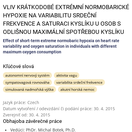
VLIV KRÁTKODOBÉ EXTRÉMNÍ NORMOBARICKÉ
HYPOXIE NA VARIABILITU SRDEČNÍ
FREKVENCE A SATURACI KYSLÍKU U OSOB S
ODLIŠNOU MAXIMÁLNÍ SPOTŘEBOU KYSLÍKU
Effect of short-term extreme normobaric hypoxia on heart rate
variability and oxygen saturation in individuals with different
maximum oxygen consumption
Kľúčové slová
autonomní nervový systém
aktivita vagu
sympatovagová rovnováha
variabilita srdeční frekvence
simulovaná nadmořská výška
akutní horská nemoc
Jazyk práce: Czech
Datum vytvoření / odevzdání či podání práce: 30. 4. 2015
Zverejniť od: 30. 4. 2015
Obhajoba závěrečné práce
Vedúci: PhDr. Michal Botek, Ph.D.