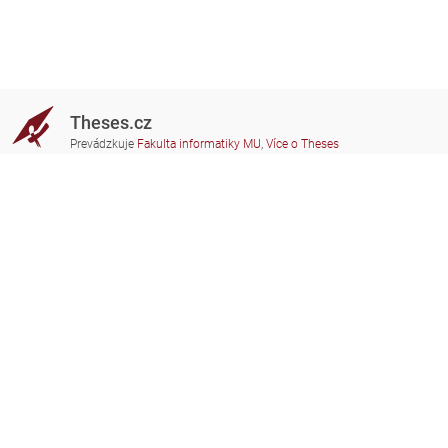
Theses.cz
Prevádzkuje
Fakulta informatiky MU
,
Více o Theses
Potrebujete poradiť?
Zapojené školy
theses@fi.muni.cz
Správcovia zapojených škôl
Nápoveda
Súkromie
Často kladené dotazy
Přístupnost
Zobrazit klasickou verzi