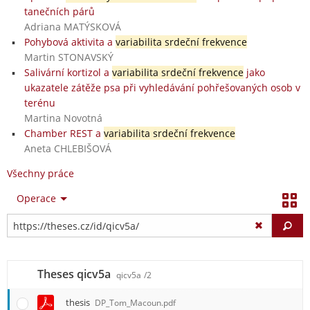
tanečních párů
Adriana MATÝSKOVÁ
Pohybová aktivita a
variabilita srdeční frekvence
Martin STONAVSKÝ
Salivární kortizol a
variabilita srdeční frekvence
jako
ukazatele zátěže psa při vyhledávání pohřešovaných osob v
terénu
Martina Novotná
Chamber REST a
variabilita srdeční frekvence
Aneta CHLEBIŠOVÁ
Všechny práce
Operace
Vy
Theses qicv5a
qicv5a
/2
thesis
DP_Tom_Macoun.pdf