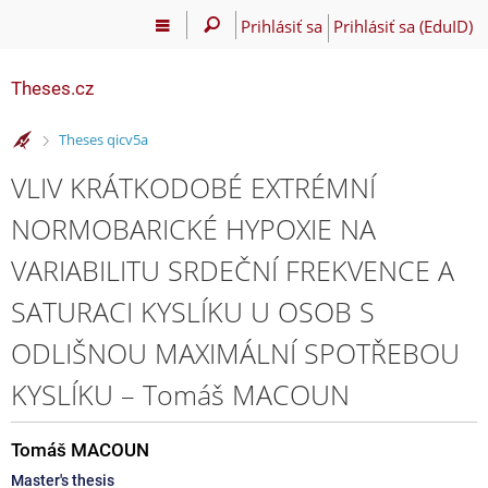
Prihlásiť sa
Prihlásiť sa (EduID)
Theses.cz
>
Theses qicv5a
VLIV KRÁTKODOBÉ EXTRÉMNÍ
NORMOBARICKÉ HYPOXIE NA
VARIABILITU SRDEČNÍ FREKVENCE A
SATURACI KYSLÍKU U OSOB S
ODLIŠNOU MAXIMÁLNÍ SPOTŘEBOU
KYSLÍKU – Tomáš MACOUN
Tomáš MACOUN
Master's thesis