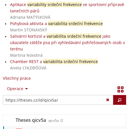
Aplikace
variability srdeční frekvence
ve sportovní přípravě
tanečních párů
Adriana MATÝSKOVÁ
Pohybová aktivita a
variabilita srdeční frekvence
Martin STONAVSKÝ
Salivární kortizol a
variabilita srdeční frekvence
jako
ukazatele zátěže psa při vyhledávání pohřešovaných osob v
terénu
Martina Novotná
Chamber REST a
variabilita srdeční frekvence
Aneta CHLEBIŠOVÁ
Všechny práce
Operace
Vy
Theses qicv5a
qicv5a
/2