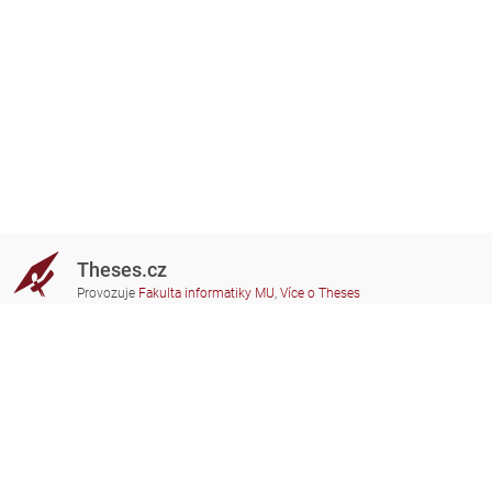
Theses.cz
Provozuje
Fakulta informatiky MU
,
Více o Theses
Potřebujete poradit?
Zapojené školy
theses@fi.muni.cz
Správci zapojených škol