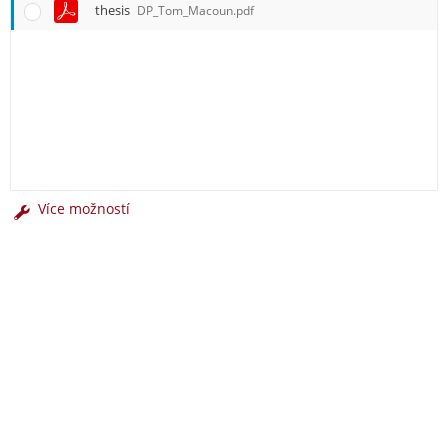
thesis
DP_Tom_Macoun.pdf
Více možností