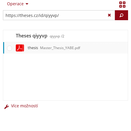
Operace
Vy
Theses qiyyvp
qiyyvp
/2
thesis
Master_Thesis_YABE.pdf
Více možností