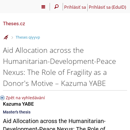
Prihlásiť sa
Prihlásiť sa (EduID)
Theses.cz
>
Theses qiyyvp
Aid Allocation across the
Humanitarian-Development-Peace
Nexus: The Role of Fragility as a
Donor's Motive – Kazuma YABE
Zpět na vyhledávání
Kazuma YABE
Master's thesis
Aid Allocation across the Humanitarian-
Development-Peace Nexus: The Role of