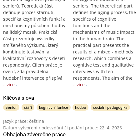
seniorů. Teoretická část
seniors. The theoretical part
definuje proces stárnutí,
defines the aging process, the
specifika kognitivních funkcí a
specifics of cognitive
mechanismy působení hudby
functions and the
na lidský mozek. Praktická
mechanisms of music impact
část prezentuje výsledky
in the human brain. The
smíšeného výzkumu, který
practical part presents the
kombinuje testování a
results of a mixed - methods
kvalitativní rozhovory s deseti
research, which combines a
respondenty. Cílem práce je
cognitive test and qualitative
ověřit, zda pravidelná
interviews with ten
hudební intervence přispívá
respondents. The aim of the
…více
…více
Klíčová slova
Senior
stáří
kognitivní funkce
hudba
sociální pedagogika
Jazyk práce: čeština
Datum vytvoření / odevzdání či podání práce: 22. 4. 2026
Obhajoba závěrečné práce