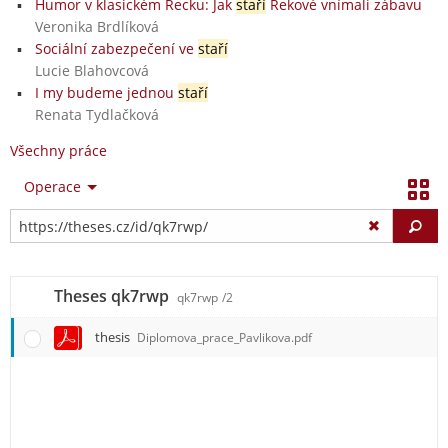
Humor v klasickém Řecku: Jak
staří
Řekové vnímali zábavu
Veronika Brdlíková
Sociální zabezpečení ve
staří
Lucie Blahovcová
I my budeme jednou
staří
Renata Tydlačková
Všechny práce
Operace
Vy
Theses qk7rwp
qk7rwp
/2
thesis
Diplomova_prace_Pavlikova.pdf