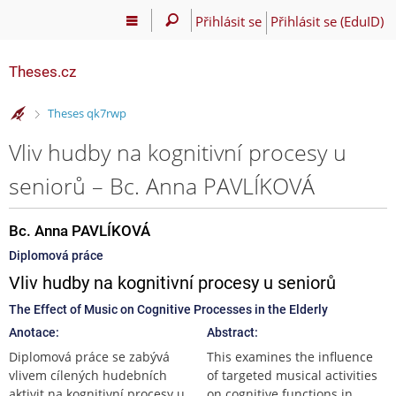
Přihlásit se
Přihlásit se (EduID)
Theses.cz
>
Theses qk7rwp
Vliv hudby na kognitivní procesy u
seniorů – Bc. Anna PAVLÍKOVÁ
Bc. Anna PAVLÍKOVÁ
Diplomová práce
Vliv hudby na kognitivní procesy u seniorů
The Effect of Music on Cognitive Processes in the Elderly
Anotace:
Abstract:
Diplomová práce se zabývá
This examines the influence
vlivem cílených hudebních
of targeted musical activities
aktivit na kognitivní procesy u
on cognitive functions in