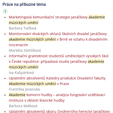
Práce na příbuzné téma
Marketingová komunikační strategie Janáčkovy
akademie
múzických umění
Barbora Toiflová
Monitorování diváckých ohlasů školních divadel Janáčkovy
akademie múzických umění
v Brně ve vztahu k divadelním
inscenacím
Markéta Stehlíková
Informační gramotnost studentů uměleckých vysokých škol
v České republice: případová studie Janáčkovy
akademie
múzických umění
Iva Kašpárková
Uplatnění absolventů Katedry produkce Divadelní fakulty
Akademie múzických umění
v Praze
Františka Jesenská
Akademie
komorní hudby – analýza fungování vzdělávací
instituce v oblasti klasické hudby
Barbora Málková
Uplatnění absolventů oboru činoherního herectví Janáčkovy