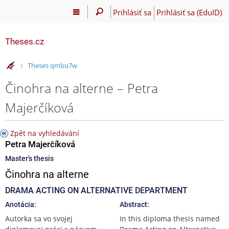
Prihlásiť sa
Prihlásiť sa (EduID)
Theses.cz
>
Theses qmbu7w
Činohra na alterne – Petra
Majerčíková
Zpět na vyhledávání
Petra Majerčíková
Master's thesis
Činohra na alterne
DRAMA ACTING ON ALTERNATIVE DEPARTMENT
Anotácia:
Abstract:
Autorka sa vo svojej
In this diploma thesis named