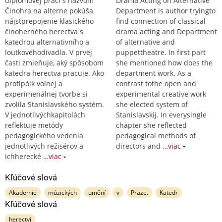
diplomovej práci s názvom
Drama Acting on Alternative
Činohra na alterne pokúša
Department is author tryingto
nájsťprepojenie klasického
find connection of classical
činoherného herectva s
drama acting and Department
katedrou alternativního a
of alternative and
loutkovéhodivadla. V prvej
puppettheatre. In first part
časti zmieňuje, aký spôsobom
she mentioned how does the
katedra herectva pracuje. Ako
department work. As a
protipólk voľnej a
contrast tothe open and
experimenálnej tvorbe si
experimental creative work
zvolila Stanislavského systém.
she elected system of
V jednotlivýchkapitolách
Stanislavskij. In everysingle
reflektuje metódy
chapter she reflected
pedagogického vedenia
pedagogical methods of
jednotlivých režisérov a
directors and
…viac
ichherecké
…viac
Kľúčové slová
Akademie
múzických
umění
v
Praze.
Katedr
Kľúčové slová
herectví