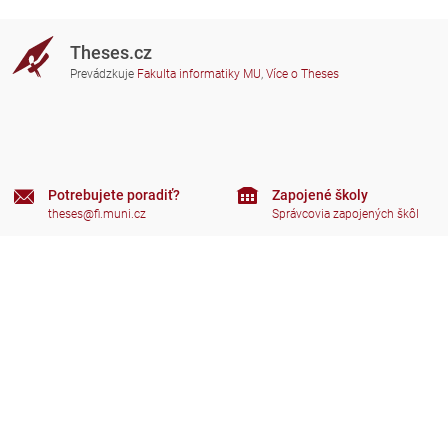
Theses.cz
Prevádzkuje
Fakulta informatiky MU
,
Více o Theses
Potrebujete poradiť?
Zapojené školy
theses@fi.muni.cz
Správcovia zapojených škôl
Nápoveda
Súkromie
Často kladené dotazy
Přístupnost
Zobrazit klasickou verzi
Hore