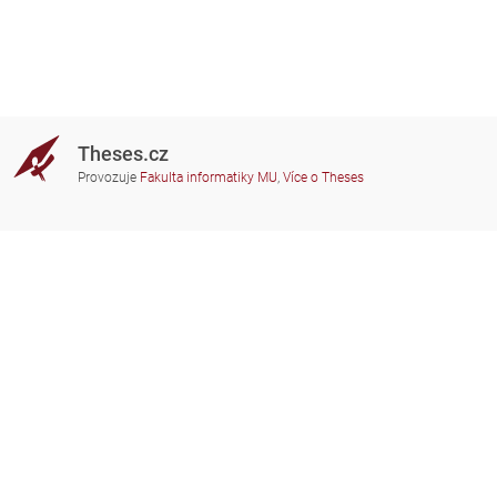
Theses.cz
Provozuje
Fakulta informatiky MU
,
Více o Theses
Potřebujete poradit?
Zapojené školy
theses@fi.muni.cz
Správci zapojených škol
Nápověda
Soukromí
Často kladené dotazy
Přístupnost
Zobrazit klasickou verzi