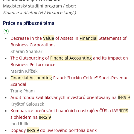
Magisterský studijní program / obor:
Finance a účetnictví / Finance (angl.)
Práce na příbuzné téma
Decrease in the
Value
of Assets in
Financial
Statements of
Business Corporations
Sharan Shankar
The Outsourcing of
Financial Accounting
and its Impact on
Business Performance
Martin Křížek
Financial Accounting
Fraud: "Luckin Coffee" Short-Revenue
Scandal
Trang Pham
Audit fondu kvalifikovaných investorů orientovaný na
IFRS 9
Kryštof Galousek
Komparace oceňování finančních nástrojů v ČÚS a IAS/
IFRS
s ohledem na
IFRS 9
Jan Uhlík
Dopady
IFRS 9
do úvěrového portfolia bank