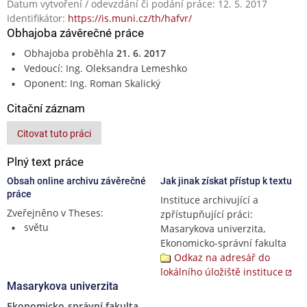
Datum vytvoření / odevzdání či podání práce: 12. 5. 2017
Identifikátor:
https://is.muni.cz/th/hafvr/
Obhajoba závěrečné práce
Obhajoba proběhla
21. 6. 2017
Vedoucí: Ing. Oleksandra Lemeshko
Oponent: Ing. Roman Skalický
Citační záznam
Citovat tuto práci
Plný text práce
Obsah online archivu závěrečné
Jak jinak získat přístup k textu
práce
Instituce archivující a
Zveřejněno v Theses:
zpřístupňující práci:
světu
Masarykova univerzita,
Ekonomicko-správní fakulta
Odkaz na adresář do
lokálního úložiště instituce
Masarykova univerzita
Ekonomicko-správní fakulta