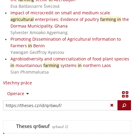
Eva Baldassarre Švecová
Impact of microcredit on small and medium scale
agricultural
enterprises: Evidence of poultry
farming in
the
Dormaa Municipality, Ghana
Sylvester Amoako Agyemang
Promoting Dissemination of Agricultural Information to
Farmers
in
Benin
Yawogan Geoffroy Ayassou
Agrobiodiversity and comercialization of food plant species
in
mountainous
farming
systems
in
northern Laos
Sian Phommaluesa
Všechny práce
Operace
Vy
Theses qr6wuf
qr6wuf
/2