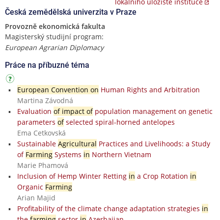
lokálního úložiště instituce
Česká zemědělská univerzita v Praze
Provozně ekonomická fakulta
Magisterský studijní program:
European Agrarian Diplomacy
Práce na příbuzné téma
European Convention on
Human Rights and Arbitration
Martina Závodná
Evaluation
of impact of
population management on genetic
parameters
of
selected spiral-horned antelopes
Ema Cetkovská
Sustainable
Agricultural
Practices and Livelihoods: a Study
of
Farming
Systems
in
Northern Vietnam
Marie Phamová
Inclusion of Hemp Winter Retting
in
a Crop Rotation
in
Organic
Farming
Arian Majid
Profitability of the climate change adaptation strategies
in
the
farming
sector
in
Azerbaijan