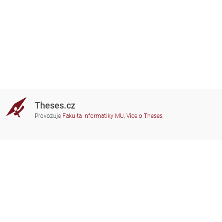
Theses.cz
Provozuje
Fakulta informatiky MU
,
Více o Theses
Potřebujete poradit?
Zapojené školy
theses@fi.muni.cz
Správci zapojených škol
Nápověda
Soukromí