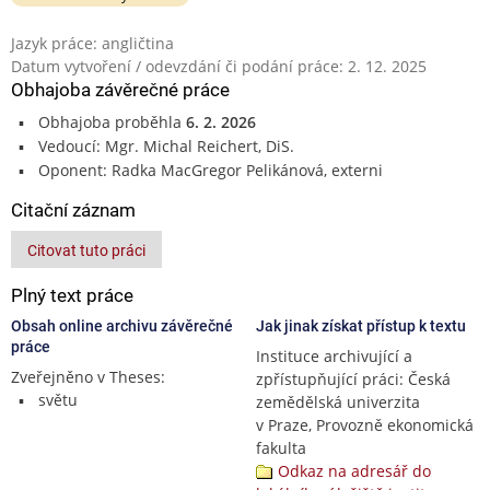
Jazyk práce: angličtina
Datum vytvoření / odevzdání či podání práce: 2. 12. 2025
Obhajoba závěrečné práce
Obhajoba proběhla
6. 2. 2026
Vedoucí: Mgr. Michal Reichert, DiS.
Oponent: Radka MacGregor Pelikánová, externi
Citační záznam
Citovat tuto práci
Plný text práce
Obsah online archivu závěrečné
Jak jinak získat přístup k textu
práce
Instituce archivující a
Zveřejněno v Theses:
zpřístupňující práci: Česká
světu
zemědělská univerzita
v Praze, Provozně ekonomická
fakulta
Odkaz na adresář do